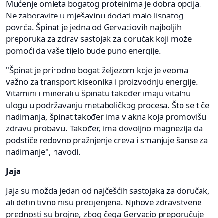
Mućenje omleta bogatog proteinima je dobra opcija.
Ne zaboravite u mješavinu dodati malo lisnatog
povrća. Špinat je jedna od Gervaciovih najboljih
preporuka za zdrav sastojak za doručak koji može
pomoći da vaše tijelo bude puno energije.
"Špinat je prirodno bogat željezom koje je veoma
važno za transport kiseonika i proizvodnju energije.
Vitamini i minerali u špinatu također imaju vitalnu
ulogu u podržavanju metaboličkog procesa. Što se tiče
nadimanja, špinat također ima vlakna koja promovišu
zdravu probavu. Također, ima dovoljno magnezija da
podstiče redovno pražnjenje creva i smanjuje šanse za
nadimanje", navodi.
Jaja
Jaja su možda jedan od najčešćih sastojaka za doručak,
ali definitivno nisu precijenjena. Njihove zdravstvene
prednosti su brojne, zbog čega Gervacio preporučuje