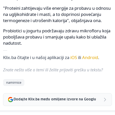
"Proteini zahtijevaju više energije za probavu u odnosu
na ugljikohidrate i masti, a to doprinosi povećanju
termogeneze i utrošenih kalorija", objašnjava ona.
Probiotici u jogurtu podržavaju zdravu mikrofloru koja
poboljšava probavu i smanjuje upalu kako bi ublažila
nadutost.
Klix.ba čitajte i u našoj aplikaciji za
iOS
ili
Android
.
Znate nešto više o temi ili želite prijaviti grešku u tekstu?
namirnice
Dodajte Klix.ba među omiljene izvore na Googlu