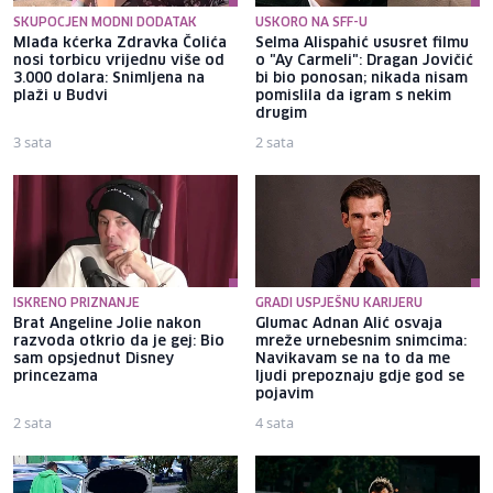
SKUPOCJEN MODNI DODATAK
USKORO NA SFF-U
Mlađa kćerka Zdravka Čolića
Selma Alispahić ususret filmu
nosi torbicu vrijednu više od
o "Ay Carmeli": Dragan Jovičić
3.000 dolara: Snimljena na
bi bio ponosan; nikada nisam
plaži u Budvi
pomislila da igram s nekim
drugim
3 sata
2 sata
ISKRENO PRIZNANJE
GRADI USPJEŠNU KARIJERU
Brat Angeline Jolie nakon
Glumac Adnan Alić osvaja
razvoda otkrio da je gej: Bio
mreže urnebesnim snimcima:
sam opsjednut Disney
Navikavam se na to da me
princezama
ljudi prepoznaju gdje god se
pojavim
2 sata
4 sata