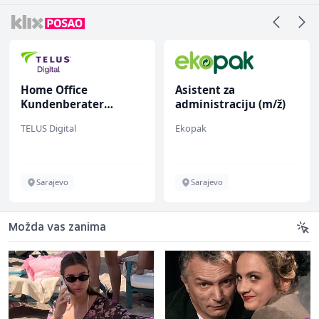
Home Office
Asistent za
Kundenberater
administraciju (m/ž)
(m/w/d) für ein
TELUS Digital
Ekopak
renommiertes
Schuhunternehmen
Sarajevo
Sarajevo
Možda vas zanima