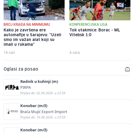
BROJ KRAĐA NA MINIMUMU
KONFERENCIJSKA LIGA
Kako je završena ere
Tok utakmice: Borac - ML
automafije u Sarajevu: "Uzeli
Vitebsk 1:0
smo im važan alat koji su
imali u rukama"
16 sati
4 sata
Oglasi za posao
Radnik u kuhinji (m)
PIRPA
Prijava do: 02.09.2026. u 23:59
Konobar (m/ž)
Braća Mujić Export-Import
Prijava do: 16.08.2026. u 23:59
Konobar (m/ž)