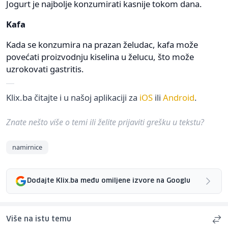
Jogurt je najbolje konzumirati kasnije tokom dana.
Kafa
Kada se konzumira na prazan želudac, kafa može
povećati proizvodnju kiselina u želucu, što može
uzrokovati gastritis.
Klix.ba čitajte i u našoj aplikaciji za
iOS
ili
Android
.
Znate nešto više o temi ili želite prijaviti grešku u tekstu?
namirnice
Dodajte Klix.ba među omiljene izvore na Googlu
Više na istu temu