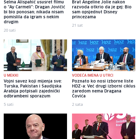
Selma Alispahić ususret filmu
Brat Angeline Jolie nakon
o "Ay Carmeli": Dragan Jovičić
razvoda otkrio da je gej: Bio
bi bio ponosan; nikada nisam
sam opsjednut Disney
pomislila da igram s nekim
princezama
drugim
21 sat
20 sati
U MEKKI
VODEĆA IMENA U UTRCI
Vojni savez koji mijenja sve:
Poznato ko nosi izborne liste
Turska, Pakistan i Saudijska
HDZ-a: Već drugi izborni ciklus
Arabija potpisali zajednički
zaredom nema Dragana
odbrambeni sporazum
Čovića
5 sati
2 sata