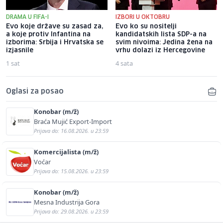
DRAMA U FIFA-I
IZBORI U OKTOBRU
Evo koje države su zasad za,
Evo ko su nositelji
a koje protiv Infantina na
kandidatskih lista SDP-a na
izborima: Srbija i Hrvatska se
svim nivoima: Jedina žena na
izjasnile
vrhu dolazi iz Hercegovine
1 sat
4 sata
Oglasi za posao
Konobar (m/ž)
Braća Mujić Export-Import
Prijava do: 16.08.2026. u 23:59
Komercijalista (m/ž)
Voćar
Prijava do: 15.08.2026. u 23:59
Konobar (m/ž)
Mesna Industrija Gora
Prijava do: 29.08.2026. u 23:59