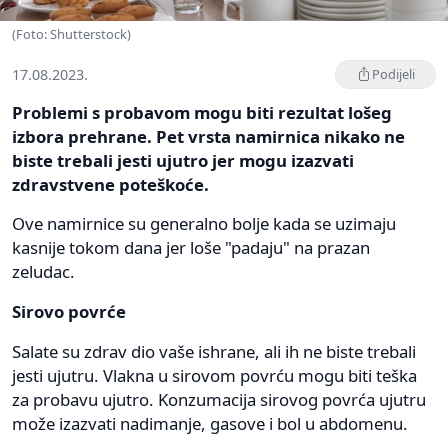
(Foto: Shutterstock)
17.08.2023.
Podijeli
Problemi s probavom mogu biti rezultat lošeg
izbora prehrane. Pet vrsta namirnica nikako ne
biste trebali jesti ujutro jer mogu izazvati
zdravstvene poteškoće.
Ove namirnice su generalno bolje kada se uzimaju
kasnije tokom dana jer loše "padaju" na prazan
zeludac.
Sirovo povrće
Salate su zdrav dio vaše ishrane, ali ih ne biste trebali
jesti ujutru. Vlakna u sirovom povrću mogu biti teška
za probavu ujutro. Konzumacija sirovog povrća ujutru
može izazvati nadimanje, gasove i bol u abdomenu.