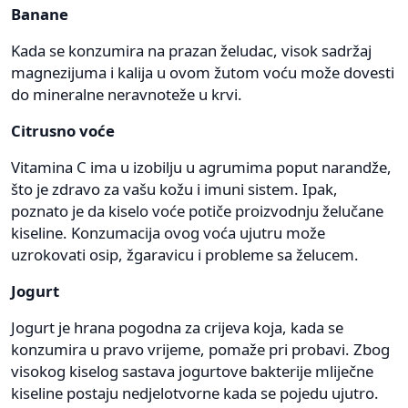
Banane
Kada se konzumira na prazan želudac, visok sadržaj
magnezijuma i kalija u ovom žutom voću može dovesti
do mineralne neravnoteže u krvi.
Citrusno voće
Vitamina C ima u izobilju u agrumima poput narandže,
što je zdravo za vašu kožu i imuni sistem. Ipak,
poznato je da kiselo voće potiče proizvodnju želučane
kiseline. Konzumacija ovog voća ujutru može
uzrokovati osip, žgaravicu i probleme sa želucem.
Jogurt
Jogurt je hrana pogodna za crijeva koja, kada se
konzumira u pravo vrijeme, pomaže pri probavi. Zbog
visokog kiselog sastava jogurtove bakterije mliječne
kiseline postaju nedjelotvorne kada se pojedu ujutro.