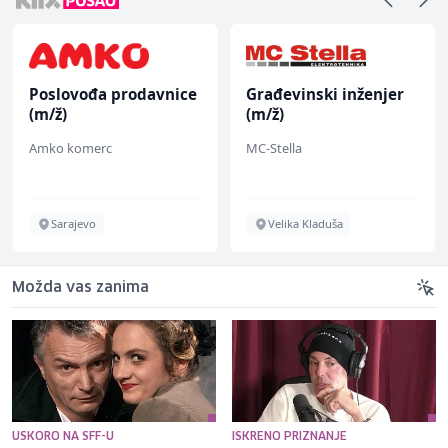
Poslovođa prodavnice
Građevinski inženjer
(m/ž)
(m/ž)
Amko komerc
MC-Stella
Sarajevo
Velika Kladuša
Možda vas zanima
USKORO NA SFF-U
ISKRENO PRIZNANJE