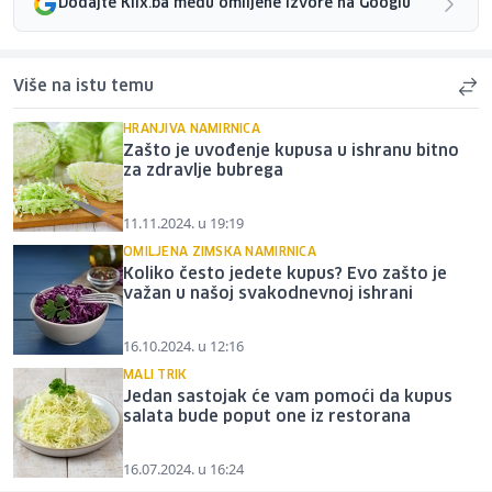
Dodajte Klix.ba među omiljene izvore na Googlu
Više na istu temu
HRANJIVA NAMIRNICA
Zašto je uvođenje kupusa u ishranu bitno
za zdravlje bubrega
11.11.2024. u 19:19
OMILJENA ZIMSKA NAMIRNICA
Koliko često jedete kupus? Evo zašto je
važan u našoj svakodnevnoj ishrani
16.10.2024. u 12:16
MALI TRIK
Jedan sastojak će vam pomoći da kupus
salata bude poput one iz restorana
16.07.2024. u 16:24