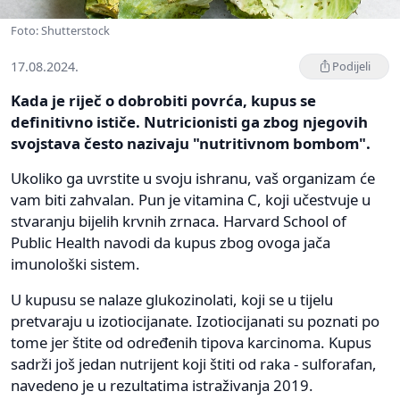
Foto: Shutterstock
17.08.2024.
Podijeli
Kada je riječ o dobrobiti povrća, kupus se
definitivno ističe. Nutricionisti ga zbog njegovih
svojstava često nazivaju "nutritivnom bombom".
Ukoliko ga uvrstite u svoju ishranu, vaš organizam će
vam biti zahvalan. Pun je vitamina C, koji učestvuje u
stvaranju bijelih krvnih zrnaca. Harvard School of
Public Health navodi da kupus zbog ovoga jača
imunološki sistem.
U kupusu se nalaze glukozinolati, koji se u tijelu
pretvaraju u izotiocijanate. Izotiocijanati su poznati po
tome jer štite od određenih tipova karcinoma. Kupus
sadrži još jedan nutrijent koji štiti od raka - sulforafan,
navedeno je u rezultatima istraživanja 2019.