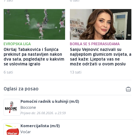
EVROPSKA LIGA
BORILA SE S PREDRASUDAMA
Okršaj Tabakovića i Šunjića
Sanju Vejnović nazivali su
prekinut pa nastavljen nakon
najljepšom glumicom svijeta, a
dva sata, pogledajte u kakvim
sad kaže: Ljepota vas ne
se uslovima igralo
može održati u ovom poslu
6 sati
13 sati
Oglasi za posao
Pomoćni radnik u kuhinji (m/ž)
Boccone
Prijava do: 26.08.2026. u 23:59
Komercijalista (m/ž)
Voćar