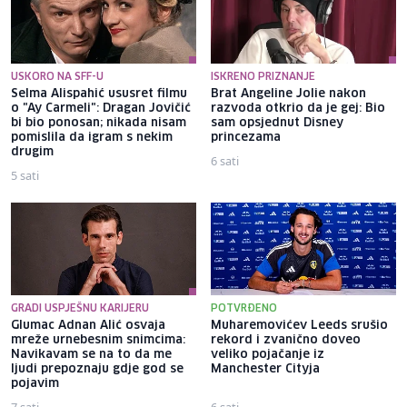
USKORO NA SFF-U
ISKRENO PRIZNANJE
Selma Alispahić ususret filmu
Brat Angeline Jolie nakon
o "Ay Carmeli": Dragan Jovičić
razvoda otkrio da je gej: Bio
bi bio ponosan; nikada nisam
sam opsjednut Disney
pomislila da igram s nekim
princezama
drugim
6 sati
5 sati
GRADI USPJEŠNU KARIJERU
POTVRĐENO
Glumac Adnan Alić osvaja
Muharemovićev Leeds srušio
mreže urnebesnim snimcima:
rekord i zvanično doveo
Navikavam se na to da me
veliko pojačanje iz
ljudi prepoznaju gdje god se
Manchester Cityja
pojavim
7 sati
6 sati