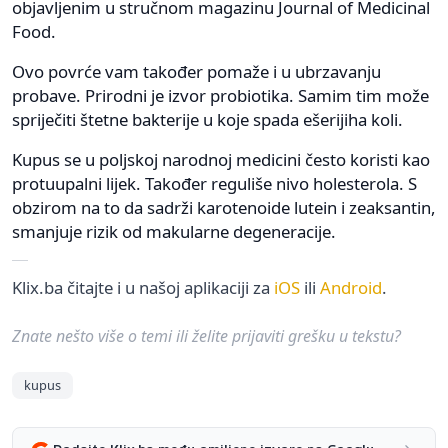
objavljenim u stručnom magazinu Journal of Medicinal
Food.
Ovo povrće vam također pomaže i u ubrzavanju
probave. Prirodni je izvor probiotika. Samim tim može
spriječiti štetne bakterije u koje spada ešerijiha koli.
Kupus se u poljskoj narodnoj medicini često koristi kao
protuupalni lijek. Također reguliše nivo holesterola. S
obzirom na to da sadrži karotenoide lutein i zeaksantin,
smanjuje rizik od makularne degeneracije.
Klix.ba čitajte i u našoj aplikaciji za
iOS
ili
Android
.
Znate nešto više o temi ili želite prijaviti grešku u tekstu?
kupus