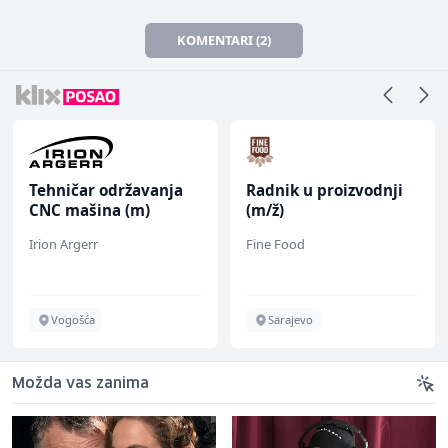
KOMENTARI (2)
Tehničar održavanja
Radnik u proizvodnji
CNC mašina (m)
(m/ž)
Irion Argerr
Fine Food
Vogošća
Sarajevo
Možda vas zanima