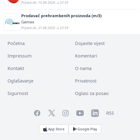
Prijava do: 15.08.2026. u 23:59
Prodavač prehrambenih proizvoda (m/ž)
Gemex
Prijava do: 21.08.2026. u 23:59
Početna
Dojavite vijest
Impressum
Komentari
Kontakt
O nama
Oglašavanje
Privatnost
Sigurnost
Oglasi za posao
Facebook
YouTube
LinkedIn
Twitter
Instagram
RSS
App Store
Google Play