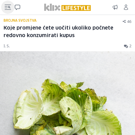
46
BROJNA SVOJSTVA
Koje promjene ćete uočiti ukoliko počnete
redovno konzumirati kupus
I. S.
2