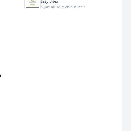
jednostavnih jela (m/ž)
Easy Bites
Prijava do: 12.08.2026. u 23:59
m
i