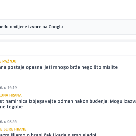
među omiljene izvore na Googlu
E PAŽNJU
na postaje opasna ljeti mnogo brže nego što mislite
6. u 16:19
ADNA HRANA
st namirnica izbjegavajte odmah nakon buđenja: Mogu izazv
ne tegobe
6. u 08:55
E SLIKE HRANE
azmišljamo o hrani čak i kada nismo gladni