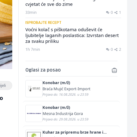
cvjetat će sve do zime
33min
0
1
ISPROBAJTE RECEPT
Voćni kolač s piškotama oduševit će
ljubitelje laganih poslastica: Izvrstan desert
za svaku priliku
1h 7min
0
2
Oglasi za posao
Konobar (m/ž)
jeli
Braća Mujić Export-Import
Prijava do: 16.08.2026. u 23:59
ko
Konobar (m/ž)
Mesna Industrija Gora
Prijava do: 29.08.2026. u 23:59
Kuhar za pripremu brze hrane i