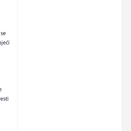
 se
bjeći
e
esti