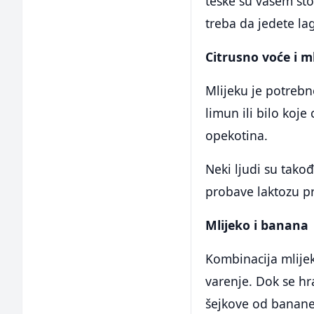
teške su vašem sto
treba da jedete la
Citrusno voće i m
Mlijeku je potrebn
limun ili bilo koj
opekotina.
Neki ljudi su takođ
probave laktozu p
Mlijeko i banana
Kombinacija mlijek
varenje. Dok se hra
šejkove od banane,