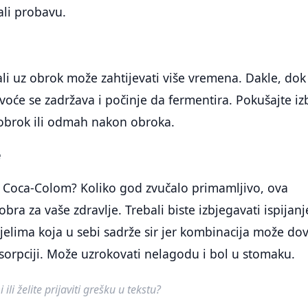
ali probavu.
 ali uz obrok može zahtijevati više vremena. Dakle, dok
voće se zadržava i počinje da fermentira. Pokušajte iz
 obrok ili odmah nakon obroka.
e
a Coca-Colom? Koliko god zvučalo primamljivo, ova
bra za vaše zdravlje. Trebali biste izbjegavati ispijanj
jelima koja u sebi sadrže sir jer kombinacija može dov
orpciji. Može uzrokovati nelagodu i bol u stomaku.
ili želite prijaviti grešku u tekstu?