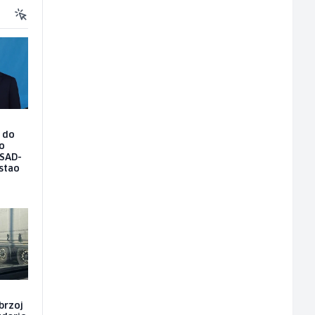
o do
 o
 SAD-
stao
brzoj