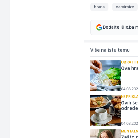
hrana
namirnice
Dodajte Klix.ba 
Više na istu temu
OBRATIT
Ova hra
04.08.202
NEPRIKL
Ovih še
određe
04.08.202
MENTALN
Zašto r