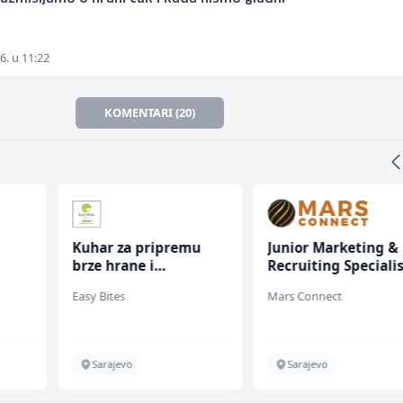
6. u 11:22
KOMENTARI (20)
Kuhar za pripremu
Junior Marketing &
brze hrane i
Recruiting Speciali
jednostavnih jela (m/
(m/ž)
Easy Bites
Mars Connect
ž)
Sarajevo
Sarajevo