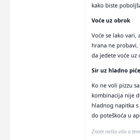
kako biste poboljš
Voće uz obrok
Voće se lako vari,
hrana ne probavi, 
da jedete voće uz
Sir uz hladno pić
Ko ne voli pizzu s
kombinacija nije do
hladnog napitka s 
do poteškoća u aps
Znate nešto više o temi 