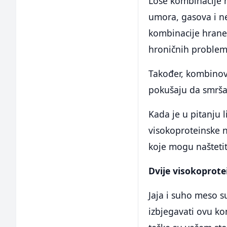
Loše kombinacije 
umora, gasova i n
kombinacije hrane
hroničnih problem
Također, kombino
pokušaju da smrša
Kada je u pitanju l
visokoproteinske n
koje mogu naštetit
Dvije visokoprot
Jaja i suho meso s
izbjegavati ovu ko