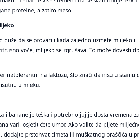
maku. Trebat će više vremena da se svari oboje. Prvo
gane proteine, a zatim meso.
lijeko
o duže da se provari i kada zajedno uzmete mlijeko i
e citrusno voće, mlijeko se zgrušava. To može dovesti d
er netolerantni na laktozu, što znači da nisu u stanju 
risutnu u mleku.
a i banane je teška i potrebno joj je dosta vremena z
na vari, osjetit ćete umor. Ako volite da pijete mliječn
 dodajte prstohvat cimeta ili muškatnog oraščića u p