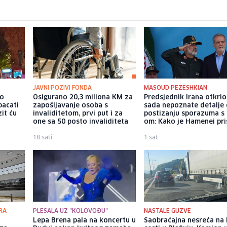
JAVNI POZIVI FONDA
MASOUD PEZESHKIAN
io
Osigurano 20,3 miliona KM za
Predsjednik Irana otkri
bacati
zapošljavanje osoba s
sada nepoznate detalje
it ću
invaliditetom, prvi put i za
postizanju sporazuma s
one sa 50 posto invaliditeta
om: Kako je Hamenei pri
18 sati
1 sat
RA
PLESALA UZ "KOLOVOĐU"
NASTALE GUŽVE
Lepa Brena pala na koncertu u
Saobraćajna nesreća na 