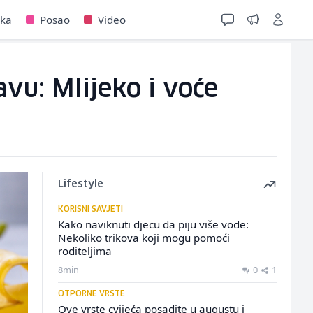
jka
Posao
Video
vu: Mlijeko i voće
Lifestyle
KORISNI SAVJETI
Kako naviknuti djecu da piju više vode:
Nekoliko trikova koji mogu pomoći
roditeljima
8min
0
1
OTPORNE VRSTE
Ove vrste cvijeća posadite u augustu i