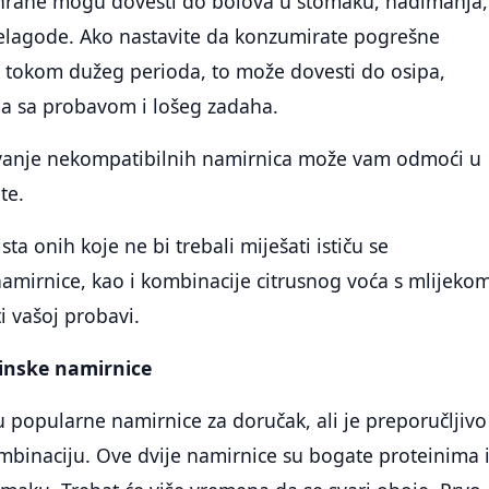
hrane mogu dovesti do bolova u stomaku, nadimanja,
elagode. Ako nastavite da konzumirate pogrešne
 tokom dužeg perioda, to može dovesti do osipa,
a sa probavom i lošeg zadaha.
vanje nekompatibilnih namirnica može vam odmoći u
te.
ista onih koje ne bi trebali miješati ističu se
amirnice, kao i kombinacije citrusnog voća s mlijeko
i vašoj probavi.
einske namirnice
u popularne namirnice za doručak, ali je preporučljivo
mbinaciju. Ove dvije namirnice su bogate proteinima 