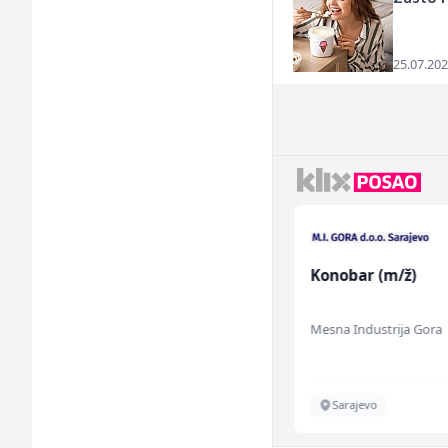
25.07.202
Građevinski inženjer
Konobar (m/ž)
(m/ž)
MC-Stella
Mesna Industrija Gora
Velika Kladuša
Sarajevo