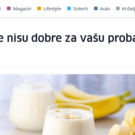
t
Magazin
Lifestyle
Scitech
Auto
Križal
 nisu dobre za vašu proba