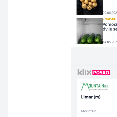
29.06.202
KORISNE
Pomoću
dvije 
14.05.202
Higijeničarka (ž)
Limar (m)
Invictus
Mountain