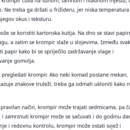
se krompir čuva na suhom, tamnom i hladnom mjestu, 
ge. Ne treba ga držati u frižideru, jer niska temperatura
jegov okus i teksturu.
že se koristiti kartonska kutija. Na dno se stavi papir
lagu, a zatim se krompir slaže u slojevima. Između sva
ti papir kako bi se spriječilo zadržavanje vlage i
vanje gomolja.
o pregledati krompir. Ako neki komad postane mekan,
okazuje znakove truleži, treba ga odmah ukloniti kako n
a pravilan način, krompir može trajati sedmicama, pa ča
 i zamrznuti krompir može se sačuvati i do godinu da
je i redovnu kontrolu, krompir može ostati svjež i