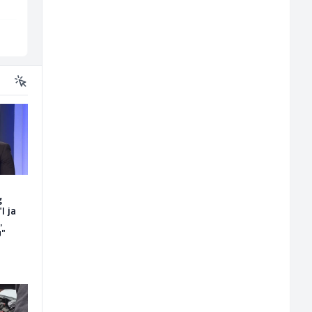
Sarajevo
Inostranstvo
g
I ja
,
u"