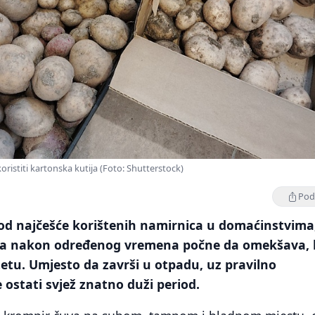
oristiti kartonska kutija (Foto: Shutterstock)
Podi
od najčešće korištenih namirnica u domaćinstvima,
da nakon određenog vremena počne da omekšava, k
itetu. Umjesto da završi u otpadu, uz pravilno
 ostati svjež znatno duži period.