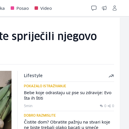
jka
Posao
Video
e spriječili njegovo
Lifestyle
POKAZALO ISTRAŽIVANJE
Bebe koje odrastaju uz pse su zdravije: Evo
šta ih štiti
5min
0
0
DOBRO RAZMISLITE
Čistite dom? Obratite pažnju na stvari koje
ne biste trebali olako bacati u smeće