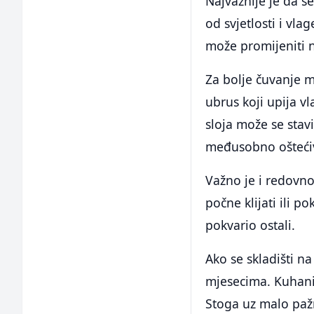
Najvažnije je da 
od svjetlosti i vla
može promijeniti n
Za bolje čuvanje mo
ubrus koji upija v
sloja može se stavi
međusobno ošteći
Važno je i redovn
počne klijati ili p
pokvario ostali.
Ako se skladišti n
mjesecima. Kuhani
Stoga uz malo pažn