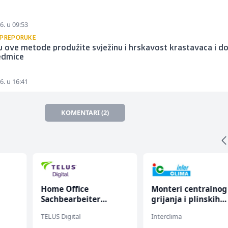
6. u 09:53
 PREPORUKE
 ove metode produžite svježinu i hrskavost krastavaca i d
sedmice
6. u 16:41
KOMENTARI (2)
Home Office
Monteri centralnog
Sachbearbeiter
grijanja i plinskih
(m/w/d) für einen
instalacija (m)
TELUS Digital
Interclima
bekannten deutschen