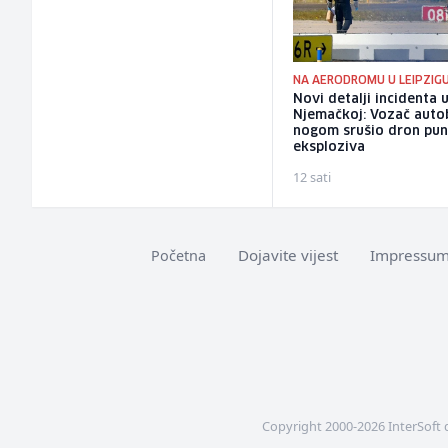
NA AERODROMU U LEIPZIG
Novi detalji incidenta 
Njemačkoj: Vozač auto
nogom srušio dron pu
eksploziva
12 sati
Dojavite vijest
Impressu
Početna
Copyright 2000-2026 InterSoft 