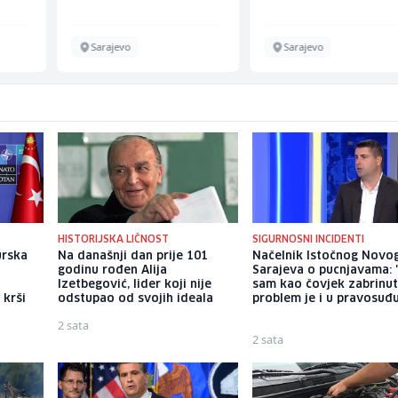
Energieversorger
Sarajevo
Sarajevo
HISTORIJSKA LIČNOST
SIGURNOSNI INCIDENTI
urska
Na današnji dan prije 101
Načelnik Istočnog Novo
godinu rođen Alija
Sarajeva o pucnjavama: "
Izetbegović, lider koji nije
sam kao čovjek zabrinut
 krši
odstupao od svojih ideala
problem je i u pravosuđ
2 sata
2 sata