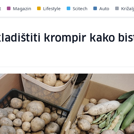
t
Magazin
Lifestyle
Scitech
Auto
Križal
ladištiti krompir kako bist