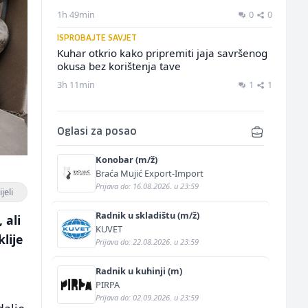
1h 49min
0
0
ISPROBAJTE SAVJET
Kuhar otkrio kako pripremiti jaja savršenog
okusa bez korištenja tave
3h 11min
1
1
Oglasi za posao
Konobar (m/ž)
Braća Mujić Export-Import
Prijava do: 16.08.2026. u 23:59
jeli
Radnik u skladištu (m/ž)
 ali
KUVET
lije
Prijava do: 22.08.2026. u 23:59
Radnik u kuhinji (m)
PIRPA
Prijava do: 02.09.2026. u 23:59