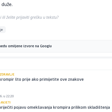
 duže.
ili želite prijaviti grešku u tekstu?
je
među omiljene izvore na Googlu
 ZDRAVLJE
krompir što prije ako primijetite ove znakove
6. u 22:20
SAVJETI
riječiti pojavu omekšavanja krompira prilikom skladištenja