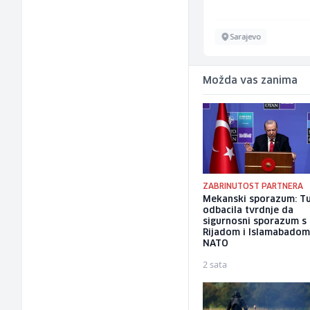
Sarajevo
Sarajevo
Možda vas zanima
ZABRINUTOST PARTNERA
Mekanski sporazum: T
odbacila tvrdnje da
sigurnosni sporazum s
Rijadom i Islamabadom
NATO
2 sata