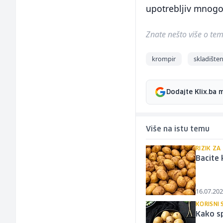
upotrebljiv mnogo
Znate nešto više o temi 
krompir
skladišten
Dodajte Klix.ba 
Više na istu temu
RIZIK ZA
Bacite 
16.07.202
KORISNI 
Kako sp