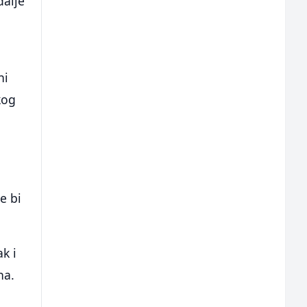
dalje
ni
kog
e bi
k i
na.