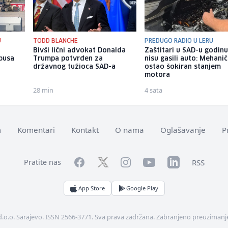
U
TODD BLANCHE
PREDUGO RADIO U LERU
u
Bivši lični advokat Donalda
Zaštitari u SAD-u godin
busa
Trumpa potvrđen za
nisu gasili auto: Mehani
n
državnog tužioca SAD-a
ostao šokiran stanjem
motora
28 min
4 sata
m
Komentari
Kontakt
O nama
Oglašavanje
P
Facebook
YouTube
LinkedIn
Twitter
Instagram
RSS
Pratite nas
App Store
Google Play
d.o.o. Sarajevo. ISSN 2566-3771. Sva prava zadržana. Zabranjeno preuzimanje