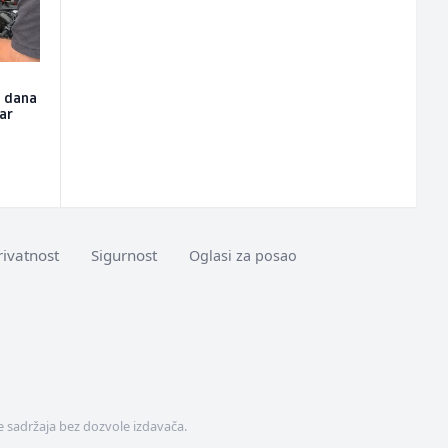
u dana
čar
rivatnost
Sigurnost
Oglasi za posao
 sadržaja bez dozvole izdavača.