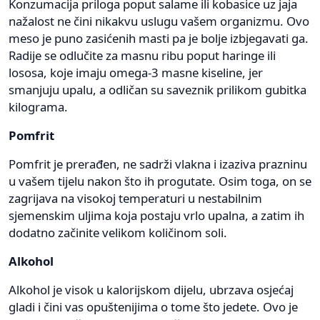
Konzumacija priloga poput salame ili kobasice uz jaja
nažalost ne čini nikakvu uslugu vašem organizmu. Ovo
meso je puno zasićenih masti pa je bolje izbjegavati ga.
Radije se odlučite za masnu ribu poput haringe ili
lososa, koje imaju omega-3 masne kiseline, jer
smanjuju upalu, a odličan su saveznik prilikom gubitka
kilograma.
Pomfrit
Pomfrit je prerađen, ne sadrži vlakna i izaziva prazninu
u vašem tijelu nakon što ih progutate. Osim toga, on se
zagrijava na visokoj temperaturi u nestabilnim
sjemenskim uljima koja postaju vrlo upalna, a zatim ih
dodatno začinite velikom količinom soli.
Alkohol
Alkohol je visok u kalorijskom dijelu, ubrzava osjećaj
gladi i čini vas opuštenijima o tome što jedete. Ovo je