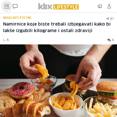
87
MOGU BITI ŠTETNE
Namirnice koje biste trebali izbjegavati kako bi
lakše izgubili kilograme i ostali zdraviji
L. R.
6