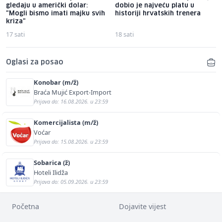
gledaju u američki dolar:
dobio je najveću platu u
"Mogli bismo imati majku svih
historiji hrvatskih trenera
kriza"
17 sati
18 sati
Oglasi za posao
Konobar (m/ž)
Braća Mujić Export-Import
Prijava do: 16.08.2026. u 23:59
Komercijalista (m/ž)
Voćar
Prijava do: 15.08.2026. u 23:59
Sobarica (ž)
Hoteli Ilidža
Prijava do: 05.09.2026. u 23:59
Početna
Dojavite vijest