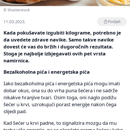
© Shutterstock
11.03.2023.
Podijeli
Kada pokušavate izgubiti kilograme, potrebno je
da uvedete zdrave navike. Samo takve navike
dovest će vas do bržih i dugoročnih rezultata.
Stoga je najbolje izbjegavati ovih pet vrsta
namirnica.
Bezalkoholna pića i energetska pića
Iako bezalkoholna pića i energetska pića mogu imati
dobar okus, ona su do vrha puna šećera i ne sadrže
nikakve hranjive tvari. Osim toga, oni naglo podižu
šećer u krvi, uzrokujući porast energije nakon čega
slijedi pad.
Kad šećer u krvi padne, to signalizira mozgu da mu
treba više energije, pa se okrećete prema šećeru kako