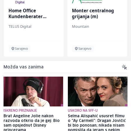
Home Office
Monter centralnog
Kundenberater
grijanja (m)
(m/w/d) für ein
TELUS Digital
Mountain
renommiertes
Schuhunternehmen
Sarajevo
Sarajevo
Možda vas zanima
ISKRENO PRIZNANJE
USKORO NA SFF-U
Brat Angeline Jolie nakon
Selma Alispahić ususret filmu
razvoda otkrio da je gej: Bio
o "Ay Carmeli": Dragan Jovičić
sam opsjednut Disney
bi bio ponosan; nikada nisam
princezama
pomislila da igram s nekim