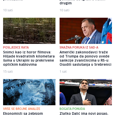
drugim
10 sati
10 sati
POSLJEDICE RATA
SNAŽNA PORUKA IZ SAD-A
Snimci kao iz horor filmova:
Američki zakonodavci traže
Hiljade kvadratnih kilometara
od Trumpa da ponovo uvede
šuma u Ukrajini su prekrivene
sankcije zvaničnicima u RS-u:
optičkim kablovima
Osudili saslušanja u Srebrenici
15 sati
1 sat
VRŠE SE BROJNE ANALIZE
BOGATA PONUDA
Ekonomisti sa zebnjom
Zlatko Dalić ima novi posao,