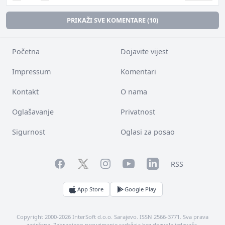
PRIKAŽI SVE KOMENTARE (10)
Početna
Dojavite vijest
Impressum
Komentari
Kontakt
O nama
Oglašavanje
Privatnost
Sigurnost
Oglasi za posao
Facebook
YouTube
LinkedIn
Twitter
Instagram
RSS
App Store
Google Play
Copyright 2000-2026 InterSoft d.o.o. Sarajevo. ISSN 2566-3771. Sva prava
zadržana. Zabranjeno preuzimanje sadržaja bez dozvole izdavača.