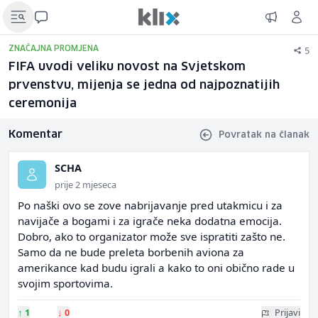
5
ZNAČAJNA PROMJENA
FIFA uvodi veliku novost na Svjetskom
prvenstvu, mijenja se jedna od najpoznatijih
ceremonija
Komentar
Povratak na članak
SCHA
prije 2 mjeseca
Po naški ovo se zove nabrijavanje pred utakmicu i za
navijače a bogami i za igrače neka dodatna emocija.
Dobro, ako to organizator može sve ispratiti zašto ne.
Samo da ne bude preleta borbenih aviona za
amerikance kad budu igrali a kako to oni obično rade u
svojim sportovima.
↑
1
↓
0
Prijavi