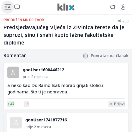
253
PRODUŽEN MU PRITVOR
Predsjedavajućeg vijeća iz Živinica terete da je
supruzi, sinu i snahi kupio lažne fakultetske
diplome
Komentar
Povratak na članak
gooUser1600446212
prije 2 mjeseca
a neko kao Dr. Ramo Isak morao grijati stolicu
godinama, što ti je nepravda.
↑
47
↓
1
Prijavi
gooUser1741877716
prije 2 mjeseca