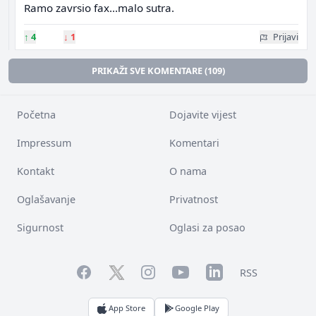
Ramo zavrsio fax...malo sutra.
↑
4
↓
1
Prijavi
PRIKAŽI SVE KOMENTARE (109)
Početna
Dojavite vijest
Impressum
Komentari
Kontakt
O nama
Oglašavanje
Privatnost
Sigurnost
Oglasi za posao
Facebook
YouTube
LinkedIn
Twitter
Instagram
RSS
App Store
Google Play