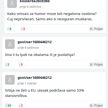
kxuser6a2bcd36b
prije 4 sedmice
Kako smisao za humor moze biti negativna osobina?
Cuj neprivlacan. Samo ako si nesiguran muskarac.
↑
6
↓
4
Prijavi
gooUser1600446212
prije 4 sedmice
Ima li tu ljudi na obalama ili je pustahija?
↑
2
↓
0
Prijavi
gooUser1600446212
prije 1 mjesec
Srbija ne želi u EU, ulazak podržava samo 33%
stanovništva.
↑
34
↓
2
Prijavi