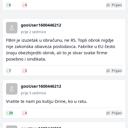
↑
6
↓
4
Prijavi
gooUser1600446212
prije 2 sedmice
FBiH je izuzetak u obračunu, ne RS. Topli obrok nigdje
nije zakonska obaveza poslodavca. Fabrike u EU često
znaju obezbijediti obrok, ali to je stvar svake firme
posebno i sindikata.
↑
7
↓
3
Prijavi
gooUser1600446212
prije 3 sedmice
Vratite te nam po kutiju Drine, ko u ratu.
↑
29
↓
4
Prijavi