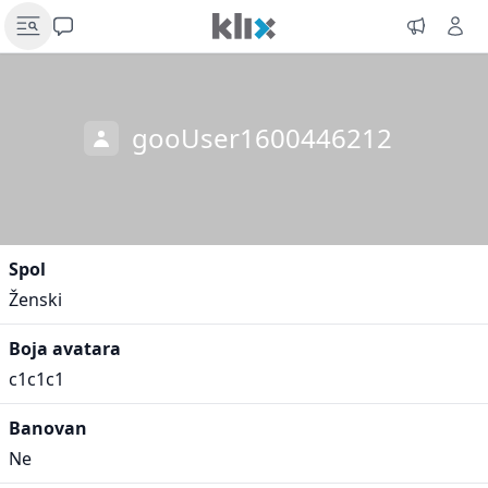
gooUser1600446212
Spol
Ženski
Boja avatara
c1c1c1
Banovan
Ne