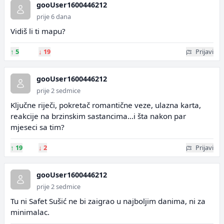
gooUser1600446212
prije 6 dana
Vidiš li ti mapu?
↑
5
↓
19
Prijavi
gooUser1600446212
prije 2 sedmice
Ključne riječi, pokretač romantične veze, ulazna karta,
reakcije na brzinskim sastancima...i šta nakon par
mjeseci sa tim?
↑
19
↓
2
Prijavi
gooUser1600446212
prije 2 sedmice
Tu ni Safet Sušić ne bi zaigrao u najboljim danima, ni za
minimalac.