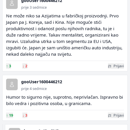
gooUser1600446212
prije 3 sedmice
Ne može niko sa Azijatima u fabričkoj proizvodnji. Prvo
Japan pa J. Koreja, sad i Kina. Nije moguće stići
produktivnost i odanost poslu njihovih radnika, tu je i
duže radno vrijeme. Takav mentalitet, organizirani kao
mravi. Uzaludna utrka u tom segmentu za EU i USA,
izgubiti će. Japan je sam uništio američku auto industriju,
nekad daleko najjaču na svijetu.
↑
3
↓
2
Prijavi
gooUser1600446212
prije 4 sedmice
Humor to sigurno nije, suprotno, neprivlačan. Ispravno bi
bilo vedra i pozitivna osoba, u granicama.
↑
19
↓
3
Prijavi