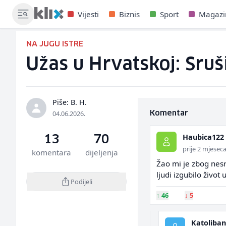
Vijesti
Biznis
Sport
Magazi
NA JUGU ISTRE
Užas u Hrvatskoj: Sruš
Piše: B. H.
04.06.2026.
Komentar
Haubica122
13
70
prije 2 mjesec
komentara
dijeljenja
Žao mi je zbog nesr
ljudi izgubilo život 
Podijeli
↑
46
↓
5
Katoliba