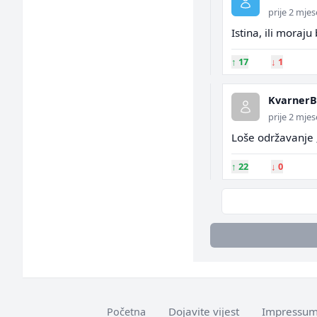
prije 2 mje
Istina, ili moraju
↑
17
↓
1
Kvarner
prije 2 mje
Loše održavanje ;
↑
22
↓
0
Dojavite vijest
Impressu
Početna