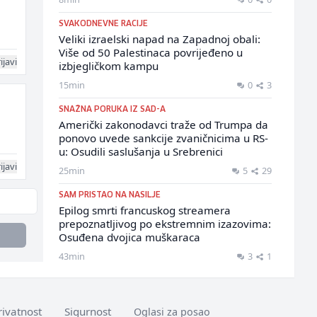
SVAKODNEVNE RACIJE
Veliki izraelski napad na Zapadnoj obali:
Više od 50 Palestinaca povrijeđeno u
ijavi
izbjegličkom kampu
15min
0
3
SNAŽNA PORUKA IZ SAD-A
Američki zakonodavci traže od Trumpa da
ponovo uvede sankcije zvaničnicima u RS-
u: Osudili saslušanja u Srebrenici
ijavi
25min
5
29
SAM PRISTAO NA NASILJE
Epilog smrti francuskog streamera
prepoznatljivog po ekstremnim izazovima:
Osuđena dvojica muškaraca
43min
3
1
rivatnost
Sigurnost
Oglasi za posao