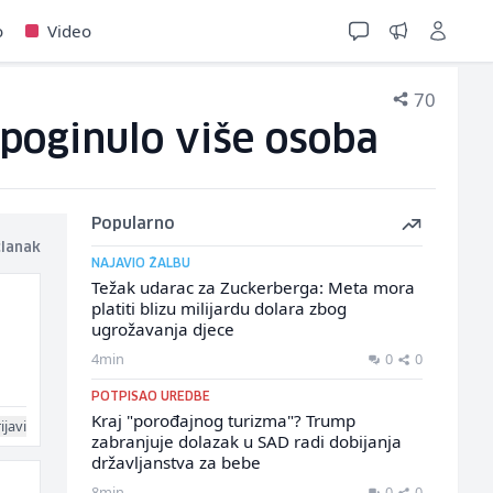
o
Video
70
 poginulo više osoba
Popularno
članak
NAJAVIO ŽALBU
Težak udarac za Zuckerberga: Meta mora
platiti blizu milijardu dolara zbog
ugrožavanja djece
4min
0
0
POTPISAO UREDBE
Kraj "porođajnog turizma"? Trump
ijavi
zabranjuje dolazak u SAD radi dobijanja
državljanstva za bebe
8min
0
0