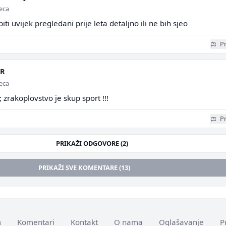
seca
 biti uvijek pregledani prije leta detaljno ili ne bih sjeo
Pr
BR
seca
 zrakoplovstvo je skup sport !!!
Pr
PRIKAŽI ODGOVORE (2)
PRIKAŽI SVE KOMENTARE (13)
m
Komentari
Kontakt
O nama
Oglašavanje
P