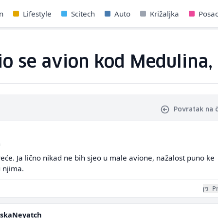
n
Lifestyle
Scitech
Auto
Križaljka
Posa
io se avion kod Medulina,
Povratak na 
a
eće. Ja lično nikad ne bih sjeo u male avione, nažalost puno ke
u njima.
Pr
nskaNeyatch