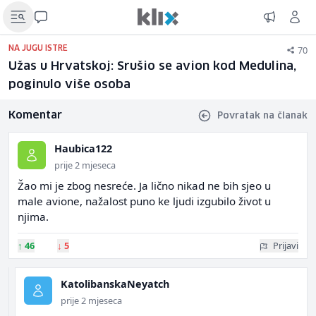
70
NA JUGU ISTRE
Užas u Hrvatskoj: Srušio se avion kod Medulina,
poginulo više osoba
Komentar
Povratak na članak
Haubica122
prije 2 mjeseca
Žao mi je zbog nesreće. Ja lično nikad ne bih sjeo u
male avione, nažalost puno ke ljudi izgubilo život u
njima.
↑
46
↓
5
Prijavi
KatolibanskaNeyatch
prije 2 mjeseca