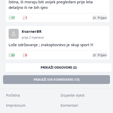
Istina, ili moraju biti uvijek pregledani prije leta
detaljno ili ne bih sjeo
↑
17
↓
1
Prijavi
KvarnerBR
prije 2 mjeseca
Loše održavanje ; zrakoplovstvo je skup sport !!!
↑
22
↓
0
Prijavi
PRIKAŽI ODGOVORE (2)
PRIKAŽI SVE KOMENTARE (13)
Početna
Dojavite vijest
Impressum
Komentari