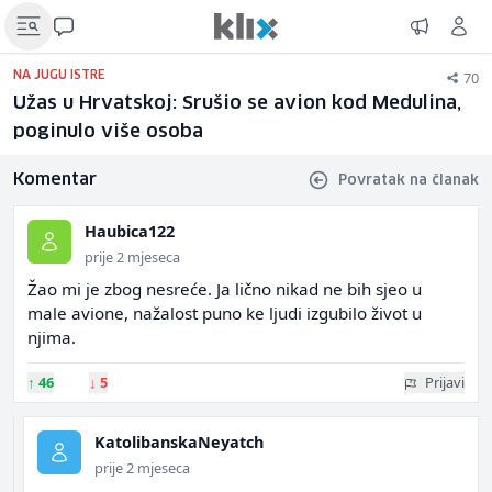
70
NA JUGU ISTRE
Užas u Hrvatskoj: Srušio se avion kod Medulina,
poginulo više osoba
Komentar
Povratak na članak
Haubica122
prije 2 mjeseca
Žao mi je zbog nesreće. Ja lično nikad ne bih sjeo u
male avione, nažalost puno ke ljudi izgubilo život u
njima.
↑
46
↓
5
Prijavi
KatolibanskaNeyatch
prije 2 mjeseca