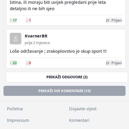
Istina, ili moraju biti uvijek pregledani prije leta
detaljno ili ne bih sjeo
↑
17
↓
1
Prijavi
KvarnerBR
prije 2 mjeseca
Loše održavanje ; zrakoplovstvo je skup sport !!!
↑
22
↓
0
Prijavi
PRIKAŽI ODGOVORE (2)
PRIKAŽI SVE KOMENTARE (13)
Početna
Dojavite vijest
Impressum
Komentari