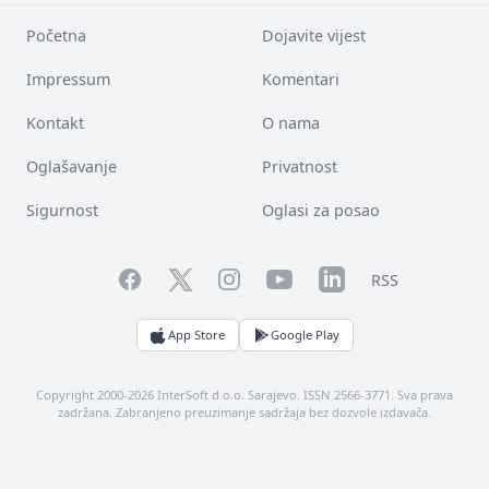
Početna
Dojavite vijest
Impressum
Komentari
Kontakt
O nama
Oglašavanje
Privatnost
Sigurnost
Oglasi za posao
Facebook
YouTube
LinkedIn
Twitter
Instagram
RSS
App Store
Google Play
Copyright 2000-2026 InterSoft d.o.o. Sarajevo. ISSN 2566-3771. Sva prava
zadržana. Zabranjeno preuzimanje sadržaja bez dozvole izdavača.