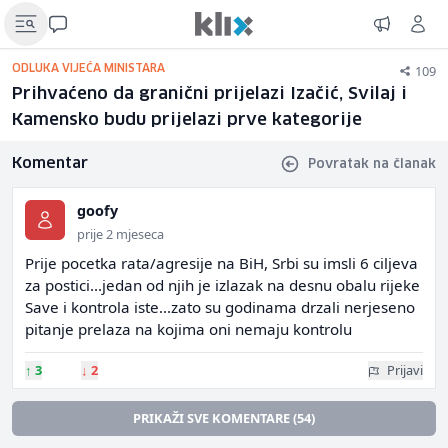
109
ODLUKA VIJEĆA MINISTARA
Prihvaćeno da granični prijelazi Izačić, Svilaj i
Kamensko budu prijelazi prve kategorije
Komentar
Povratak na članak
goofy
prije 2 mjeseca
Prije pocetka rata/agresije na BiH, Srbi su imsli 6 ciljeva
za postici...jedan od njih je izlazak na desnu obalu rijeke
Save i kontrola iste...zato su godinama drzali nerjeseno
pitanje prelaza na kojima oni nemaju kontrolu
↑
3
↓
2
Prijavi
PRIKAŽI SVE KOMENTARE (54)