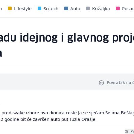
n
Lifestyle
Scitech
Auto
Križaljka
Posa
adu idejnog i glavnog proj
a
Povratak na 
a
 pred svake izbore ova dionica ceste.Ja se sjećam Selima Bešla
2 godine bit će završen auto put Tuzla Orašje.
Pr