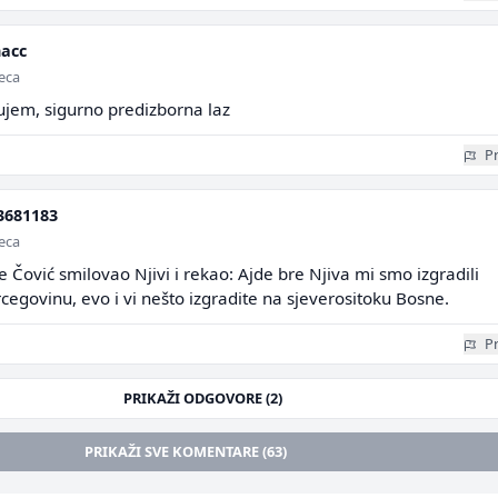
acc
seca
ujem, sigurno predizborna laz
Pr
3681183
seca
e Čović smilovao Njivi i rekao: Ajde bre Njiva mi smo izgradili
egovinu, evo i vi nešto izgradite na sjeverositoku Bosne.
Pr
PRIKAŽI ODGOVORE (2)
PRIKAŽI SVE KOMENTARE (63)