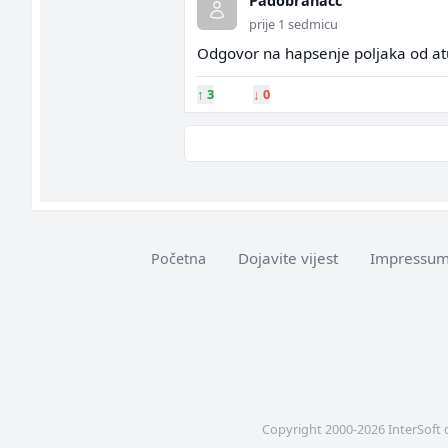
Padobranacc
prije 1 sedmicu
Odgovor na hapsenje poljaka od a
↑
3
↓
0
Dojavite vijest
Impressu
Početna
Copyright 2000-2026 InterSoft 