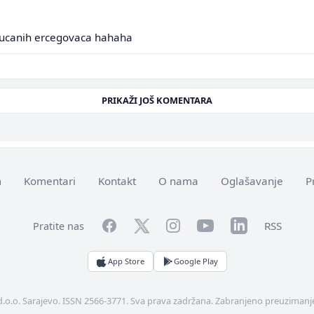
tucanih ercegovaca hahaha
PRIKAŽI JOŠ KOMENTARA
m
Komentari
Kontakt
O nama
Oglašavanje
P
Facebook
YouTube
LinkedIn
Twitter
Instagram
RSS
Pratite nas
App Store
Google Play
d.o.o. Sarajevo. ISSN 2566-3771. Sva prava zadržana. Zabranjeno preuzimanje