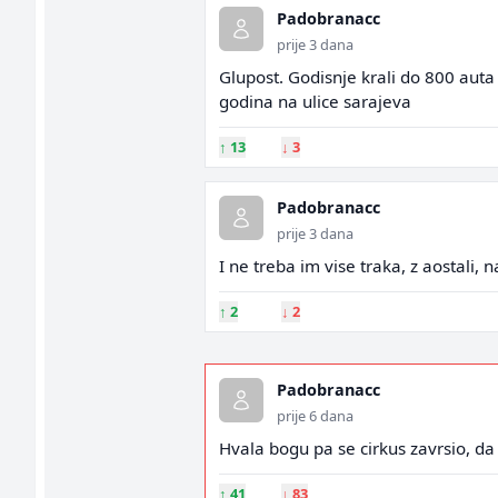
Padobranacc
prije 3 dana
Glupost. Godisnje krali do 800 auta 
godina na ulice sarajeva
↑
13
↓
3
Padobranacc
prije 3 dana
I ne treba im vise traka, z aostali,
↑
2
↓
2
Padobranacc
prije 6 dana
Hvala bogu pa se cirkus zavrsio, d
↑
41
↓
83