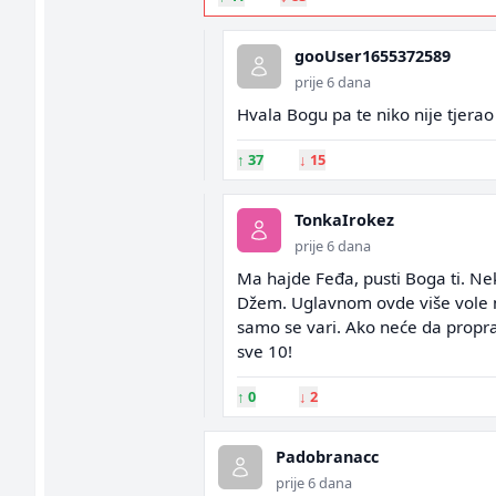
gooUser1655372589
prije 6 dana
Hvala Bogu pa te niko nije tjerao n
↑
37
↓
15
TonkaIrokez
prije 6 dana
Ma hajde Feđa, pusti Boga ti. Nek
Džem. Uglavnom ovde više vole mu
samo se vari. Ako neće da proprat
sve 10!
↑
0
↓
2
Padobranacc
prije 6 dana