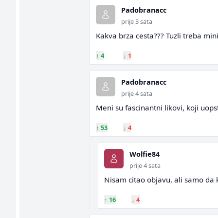
Padobranacc
prije 3 sata
Kakva brza cesta??? Tuzli treba mini
↑
4
↓
1
Padobranacc
prije 4 sata
Meni su fascinantni likovi, koji uo
↑
53
↓
4
Wolfie84
prije 4 sata
Nisam citao objavu, ali samo d
↑
16
↓
4