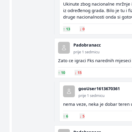
Ukinute zbog nacionalne mržnje i 
iz određenog grada. Bilo je tu i fi
druge nacionalnosti onda si goto
↑
13
↓
0
Padobranacc
prije 1 sedmicu
Zato ce igraci Fks narednih mjeseci 
↑
10
↓
15
gooUser1613670361
prije 1 sedmicu
nema veze, neka je dobar teren
↑
6
↓
5