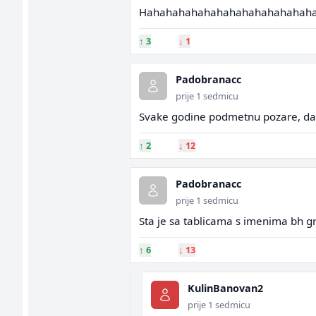
Hahahahahahahahahahahahahah
↑
3
↓
1
Padobranacc
prije 1 sedmicu
Svake godine podmetnu pozare, da b
↑
2
↓
12
Padobranacc
prije 1 sedmicu
Sta je sa tablicama s imenima bh 
↑
6
↓
13
KulinBanovan2
prije 1 sedmicu