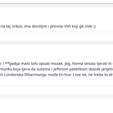
a taj cirkus, ima dovoljno i previse inih koji ga vole ;)
' i **ljadija malo lafo opusti mozak, jbg. Nema smisla tjerati i
ziku koja tjera da suzama i jeftinom patetikom dosole janjetin
i Londonska filharmonija, može En Nur. I sve ok, ne treba tu dra