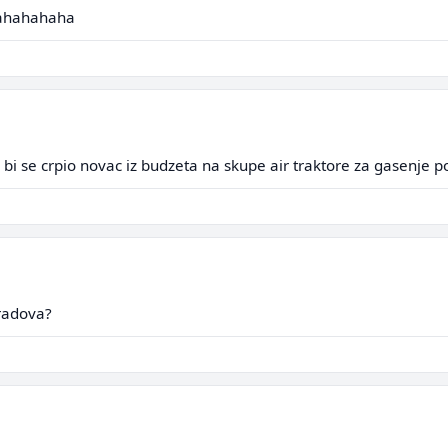
ahahahaha
i se crpio novac iz budzeta na skupe air traktore za gasenje p
gradova?