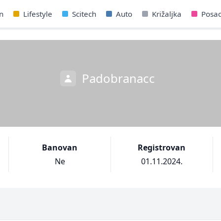
n
Lifestyle
Scitech
Auto
Križaljka
Posa
Padobranacc
Banovan
Registrovan
Ne
01.11.2024.