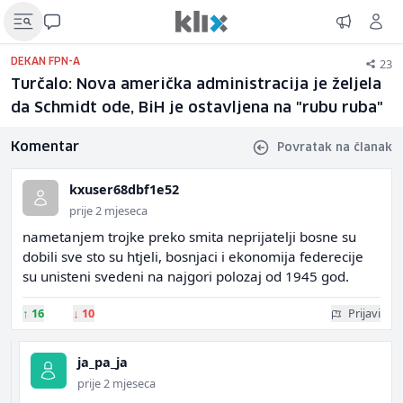
23
DEKAN FPN-A
Turčalo: Nova američka administracija je željela
da Schmidt ode, BiH je ostavljena na "rubu ruba"
Komentar
Povratak na članak
kxuser68dbf1e52
prije 2 mjeseca
nametanjem trojke preko smita neprijatelji bosne su
dobili sve sto su htjeli, bosnjaci i ekonomija federecije
su unisteni svedeni na najgori polozaj od 1945 god.
↑
16
↓
10
Prijavi
ja_pa_ja
prije 2 mjeseca