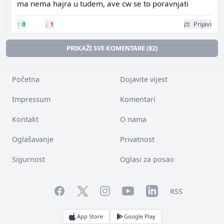
ma nema hajra u tudem, ave cw se to poravnjati
↑
0
↓
1
Prijavi
PRIKAŽI SVE KOMENTARE (82)
Početna
Dojavite vijest
Impressum
Komentari
Kontakt
O nama
Oglašavanje
Privatnost
Sigurnost
Oglasi za posao
Facebook
YouTube
LinkedIn
Twitter
Instagram
RSS
App Store
Google Play