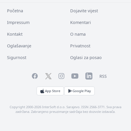
Početna
Dojavite vijest
Impressum
Komentari
Kontakt
O nama
Oglašavanje
Privatnost
Sigurnost
Oglasi za posao
Facebook
YouTube
LinkedIn
Twitter
Instagram
RSS
App Store
Google Play
Copyright 2000-2026 InterSoft d.o.o. Sarajevo. ISSN 2566-3771. Sva prava
zadržana. Zabranjeno preuzimanje sadržaja bez dozvole izdavača.