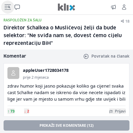
18
RASPOLOŽEN ZA ŠALU
Direktor Schalkea o Muslićevoj želji da bude
selektor: "Ne sviđa nam se, dovest ćemo cijelu
reprezentaciju BiH"
Komentar
Povratak na članak
appleUser1728034178
prije 2 mjeseca
zdrav humor koji jasno pokazuje koliko ga cijene! svaka
cast Schalke nadam se iskreno da vise necete ispadati iz
lige jer vam je mjesto u samom vrhu gdje ste uvijek i bili
↑
73
↓
2
Prijavi
PRIKAŽI SVE KOMENTARE (12)