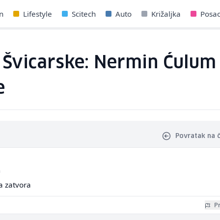
n
Lifestyle
Scitech
Auto
Križaljka
Posa
z Švicarske: Nermin Ćulum
e
Povratak na 
a
a zatvora
Pr