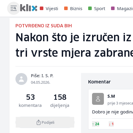
Vijesti
Biznis
Sport
Magazi
POTVRĐENO IZ SUDA BIH
Nakon što je izručen i
tri vrste mjera zabran
Piše: I. S. P.
04.05.2026.
Komentar
S.M
53
158
prije 3 mjesec
komentara
dijeljenja
Dobro je nije godin
Podijeli
↑
24
↓
1