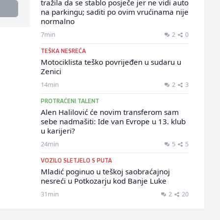
tražila da se stablo posječe jer ne vidi auto
na parkingu; saditi po ovim vrućinama nije
normalno
7min
2
0
TEŠKA NESREĆA
Motociklista teško povrijeđen u sudaru u
Zenici
14min
2
3
PROTRAĆENI TALENT
Alen Halilović će novim transferom sam
sebe nadmašiti: Ide van Evrope u 13. klub
u karijeri?
24min
5
5
VOZILO SLETJELO S PUTA
Mladić poginuo u teškoj saobraćajnoj
nesreći u Potkozarju kod Banje Luke
31min
2
20