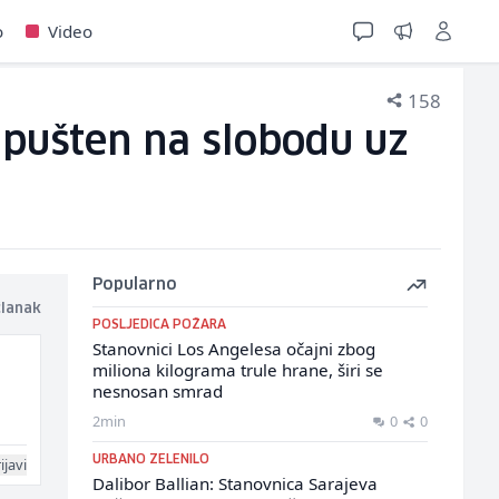
o
Video
158
 pušten na slobodu uz
Popularno
članak
POSLJEDICA POŽARA
Stanovnici Los Angelesa očajni zbog
miliona kilograma trule hrane, širi se
nesnosan smrad
2min
0
0
URBANO ZELENILO
ijavi
Dalibor Ballian: Stanovnica Sarajeva