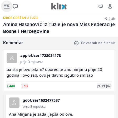
2.4k
IZBOR ODRŽAN U TUZLI
Amina Hasanović iz Tuzle je nova Miss Federacije
Bosne i Hercegovine
Komentar
Povratak na članak
appleUser1728034178
prije 3 mjeseca
pa sta je ovo pitam? uporedite anu mirjanu prije 20
godina i ovo sad, ovo je davno izgubilo smisao
↑
440
↓
13
Prijavi
gooUser1632477537
prije 3 mjeseca
Ana Mirjana je sada ljepša od ove.