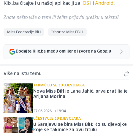
Klix.ba čitajte i u našoj aplikaciji za
iOS
ili
Android
.
Znate nešto više o temi ili želite prijaviti grešku u tekstu?
Miss Federacije BiH
Izbor za Miss FBiH
Dodajte Klix.ba među omiljene izvore na Googlu
Više na istu temu
TAKMIČILO SE 19 DJEVOJAKA
Nova Miss BiH je Lana Jahić, prva pratilja je
Arijana Morina
27.06.2026. u 18:34
UČESTVUJE 19 DJEVOJAKA
U Sarajevu se bira Miss BiH: Ko su djevojke
koje se takmiče za ovu titulu