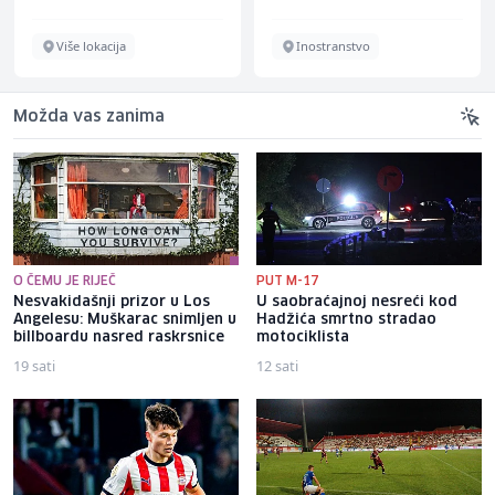
Više lokacija
Inostranstvo
Možda vas zanima
O ČEMU JE RIJEČ
PUT M-17
Nesvakidašnji prizor u Los
U saobraćajnoj nesreći kod
Angelesu: Muškarac snimljen u
Hadžića smrtno stradao
billboardu nasred raskrsnice
motociklista
19 sati
12 sati