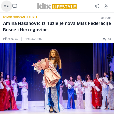
2.4k
IZBOR ODRŽAN U TUZLI
Amina Hasanović iz Tuzle je nova Miss Federacije
Bosne i Hercegovine
Piše: N. O.
|
19.04.2026.
74