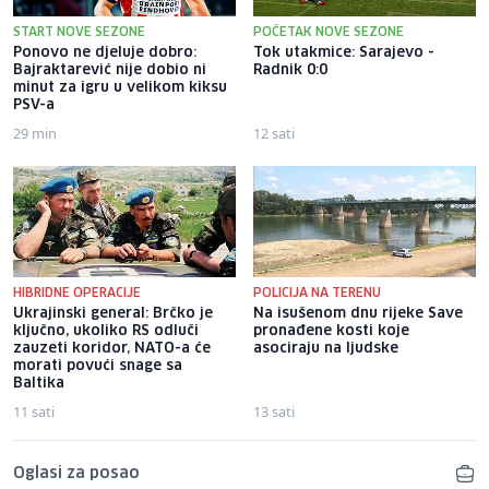
START NOVE SEZONE
POČETAK NOVE SEZONE
Ponovo ne djeluje dobro:
Tok utakmice: Sarajevo -
Bajraktarević nije dobio ni
Radnik 0:0
minut za igru u velikom kiksu
PSV-a
29 min
12 sati
HIBRIDNE OPERACIJE
POLICIJA NA TERENU
Ukrajinski general: Brčko je
Na isušenom dnu rijeke Save
ključno, ukoliko RS odluči
pronađene kosti koje
zauzeti koridor, NATO-a će
asociraju na ljudske
morati povući snage sa
Baltika
11 sati
13 sati
Oglasi za posao