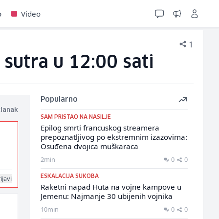
o
Video
1
 sutra u 12:00 sati
Popularno
članak
SAM PRISTAO NA NASILJE
Epilog smrti francuskog streamera
prepoznatljivog po ekstremnim izazovima:
Osuđena dvojica muškaraca
2min
0
0
ESKALACIJA SUKOBA
ijavi
Raketni napad Huta na vojne kampove u
Jemenu: Najmanje 30 ubijenih vojnika
10min
0
0