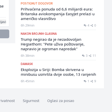
POSTIGNUT DOGOVOR
rse
Prihvaćena ponuda od 6,6 milijardi eura:
Britanska aviokompanija EasyJet prelazi u
američko vlasništvo
ijavi
6h 29min
4
0
NAKON BROJNIH GLASINA
Trump negirao da je nezadovoljan
Hegsethom: "Pete uživa poštovanje,
napravio je ogroman napredak"
6h 38min
3
11
DAMASK
Eksplozija u Siriji: Bomba skrivena u
minibusu usmrtila dvije osobe, 13 ranjenih
6h 45min
1
9
rivatnost
Sigurnost
Oglasi za posao