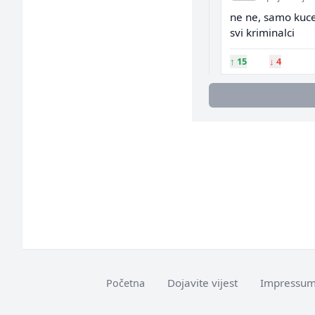
ne ne, samo kuce
svi kriminalci
↑
15
↓
4
Dojavite vijest
Impressu
Početna