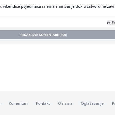
, vikendice pojedinaca i nema smirivanja dok u zatvoru ne zav
Pr
PRIKAŽI SVE KOMENTARE (406)
m
Komentari
Kontakt
O nama
Oglašavanje
P