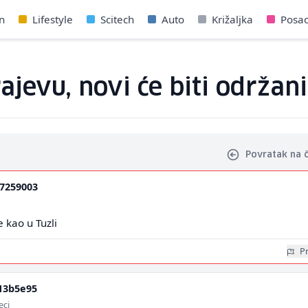
n
Lifestyle
Scitech
Auto
Križaljka
Posa
ajevu, novi će biti održani
Povratak na 
7259003
 kao u Tuzli
Pr
13b5e95
eci