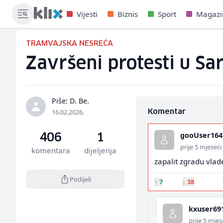
Vijesti
Biznis
Sport
Magazi
TRAMVAJSKA NESREĆA
Završeni protesti u Sar
Piše: D. Be.
16.02.2026.
Komentar
gooUser164
406
1
prije 5 mjeseci
komentara
dijeljenja
zapalit zgradu vlade
Podijeli
↑
7
↓
38
kxuser69
prije 5 mjes