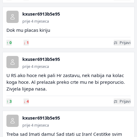
kxuser6913b5e95
prije 4 mjeseca
Dok mu placas kiriju
↑
0
↓
1
Prijavi
kxuser6913b5e95
prije 4 mjeseca
U RS ako hoce nek pali Hr zastavu, nek nabija na kolac
koga hoce. Al prelazak preko crte mu ne bi preporucio.
Zivjela lijepa nasa.
↑
3
↓
4
Prijavi
kxuser6913b5e95
prije 4 mjeseca
Treba sad Imati damu! Sad stati uz Iran! Cestitke svim