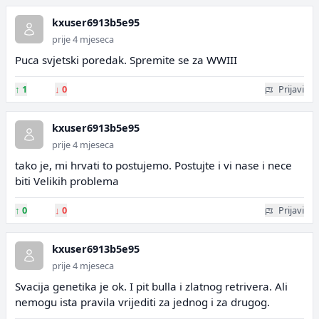
kxuser6913b5e95
prije 4 mjeseca
Puca svjetski poredak. Spremite se za WWIII
↑
1
↓
0
Prijavi
kxuser6913b5e95
prije 4 mjeseca
tako je, mi hrvati to postujemo. Postujte i vi nase i nece
biti Velikih problema
↑
0
↓
0
Prijavi
kxuser6913b5e95
prije 4 mjeseca
Svacija genetika je ok. I pit bulla i zlatnog retrivera. Ali
nemogu ista pravila vrijediti za jednog i za drugog.