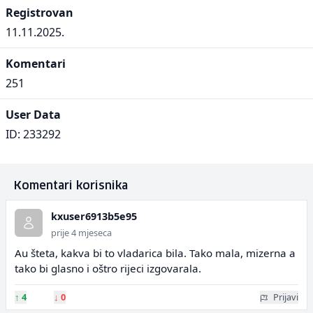
Registrovan
11.11.2025.
Komentari
251
User Data
ID: 233292
Komentari korisnika
kxuser6913b5e95
prije 4 mjeseca
Au šteta, kakva bi to vladarica bila. Tako mala, mizerna a
tako bi glasno i oštro rijeci izgovarala.
↑
4
↓
0
Prijavi