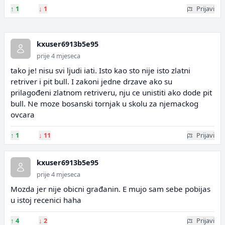
↑
1
↓
1
Prijavi
kxuser6913b5e95
prije 4 mjeseca
tako je! nisu svi ljudi iati. Isto kao sto nije isto zlatni
retriver i pit bull. I zakoni jedne drzave ako su
prilagođeni zlatnom retriveru, nju ce unistiti ako dode pit
bull. Ne moze bosanski tornjak u skolu za njemackog
ovcara
↑
1
↓
11
Prijavi
kxuser6913b5e95
prije 4 mjeseca
Mozda jer nije obicni građanin. E mujo sam sebe pobijas
u istoj recenici haha
↑
4
↓
2
Prijavi