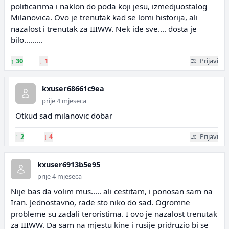
politicarima i naklon do poda koji jesu, izmedjuostalog
Milanovica. Ovo je trenutak kad se lomi historija, ali
nazalost i trenutak za IIIWW. Nek ide sve.... dosta je
bilo.........
↑
30
↓
1
Prijavi
kxuser68661c9ea
prije 4 mjeseca
Otkud sad milanovic dobar
↑
2
↓
4
Prijavi
kxuser6913b5e95
prije 4 mjeseca
Nije bas da volim mus..... ali cestitam, i ponosan sam na
Iran. Jednostavno, rade sto niko do sad. Ogromne
probleme su zadali teroristima. I ovo je nazalost trenutak
za IIIWW. Da sam na mjestu kine i rusije pridruzio bi se