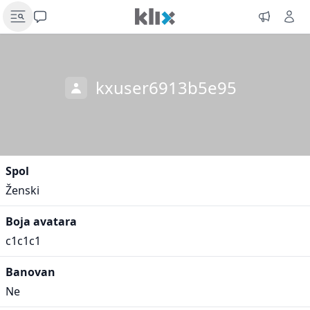
kxuser6913b5e95
Spol
Ženski
Boja avatara
c1c1c1
Banovan
Ne