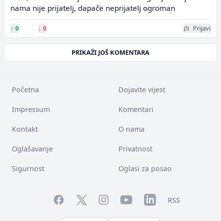
nama nije prijatelj, dapače neprijatelj ogroman
↑
0
↓
0
Prijavi
PRIKAŽI JOŠ KOMENTARA
Početna
Dojavite vijest
Impressum
Komentari
Kontakt
O nama
Oglašavanje
Privatnost
Sigurnost
Oglasi za posao
Facebook
YouTube
LinkedIn
Twitter
Instagram
RSS