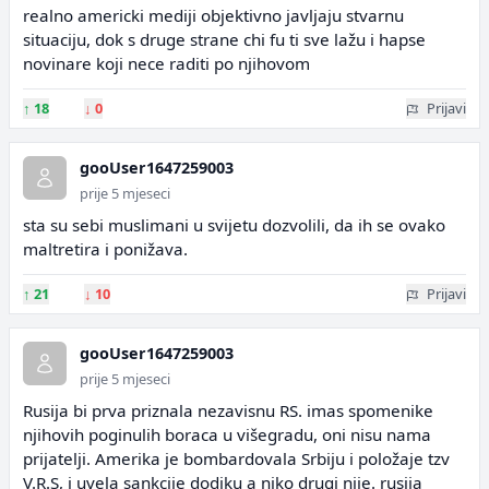
realno americki mediji objektivno javljaju stvarnu
situaciju, dok s druge strane chi fu ti sve lažu i hapse
novinare koji nece raditi po njihovom
↑
18
↓
0
Prijavi
gooUser1647259003
prije 5 mjeseci
sta su sebi muslimani u svijetu dozvolili, da ih se ovako
maltretira i ponižava.
↑
21
↓
10
Prijavi
gooUser1647259003
prije 5 mjeseci
Rusija bi prva priznala nezavisnu RS. imas spomenike
njihovih poginulih boraca u višegradu, oni nisu nama
prijatelji. Amerika je bombardovala Srbiju i položaje tzv
V.R.S, i uvela sankcije dodiku a niko drugi nije. rusija