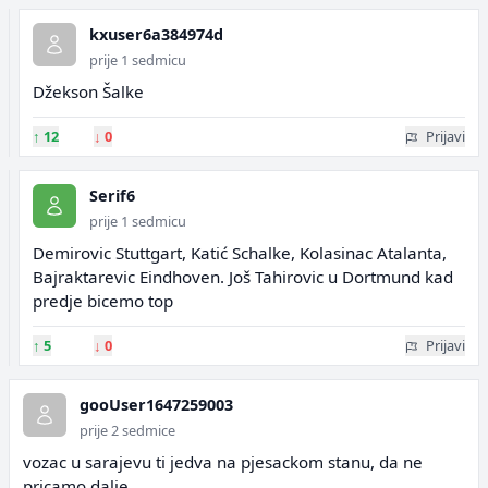
kxuser6a384974d
prije 1 sedmicu
Džekson Šalke
↑
12
↓
0
Prijavi
Serif6
prije 1 sedmicu
Demirovic Stuttgart, Katić Schalke, Kolasinac Atalanta,
Bajraktarevic Eindhoven. Još Tahirovic u Dortmund kad
predje bicemo top
↑
5
↓
0
Prijavi
gooUser1647259003
prije 2 sedmice
vozac u sarajevu ti jedva na pjesackom stanu, da ne
pricamo dalje