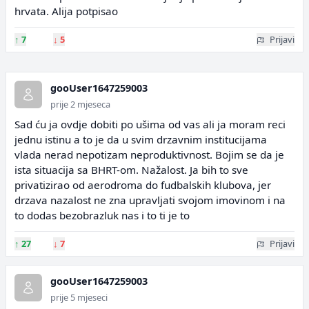
hrvata. Alija potpisao
↑
7
↓
5
Prijavi
gooUser1647259003
prije 2 mjeseca
Sad ću ja ovdje dobiti po ušima od vas ali ja moram reci
jednu istinu a to je da u svim drzavnim institucijama
vlada nerad nepotizam neproduktivnost. Bojim se da je
ista situacija sa BHRT-om. Nažalost. Ja bih to sve
privatizirao od aerodroma do fudbalskih klubova, jer
drzava nazalost ne zna upravljati svojom imovinom i na
to dodas bezobrazluk nas i to ti je to
↑
27
↓
7
Prijavi
gooUser1647259003
prije 5 mjeseci