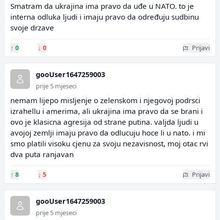
Smatram da ukrajina ima pravo da uđe u NATO. to je
interna odluka ljudi i imaju pravo da određuju sudbinu
svoje drzave
↑
0
↓
0
Prijavi
gooUser1647259003
prije 5 mjeseci
nemam lijepo misljenje o zelenskom i njegovoj podrsci
izrahellu i amerima, ali ukrajina ima pravo da se brani i
ovo je klasicna agresija od strane putina. valjda ljudi u
avojoj zemlji imaju pravo da odlucuju hoce li u nato. i mi
smo platili visoku cjenu za svoju nezavisnost, moj otac rvi
dva puta ranjavan
↑
8
↓
5
Prijavi
gooUser1647259003
prije 5 mjeseci