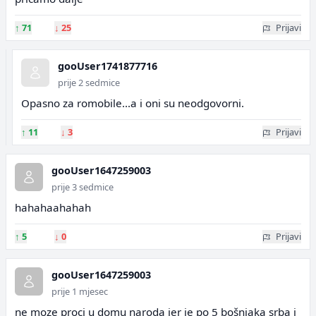
↑
71
↓
25
Prijavi
gooUser1741877716
prije 2 sedmice
Opasno za romobile...a i oni su neodgovorni.
↑
11
↓
3
Prijavi
gooUser1647259003
prije 3 sedmice
hahahaahahah
↑
5
↓
0
Prijavi
gooUser1647259003
prije 1 mjesec
ne moze proci u domu naroda jer je po 5 bošnjaka srba i