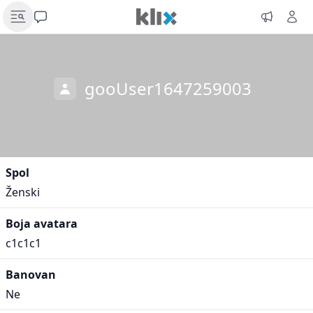
gooUser1647259003
Spol
Ženski
Boja avatara
c1c1c1
Banovan
Ne