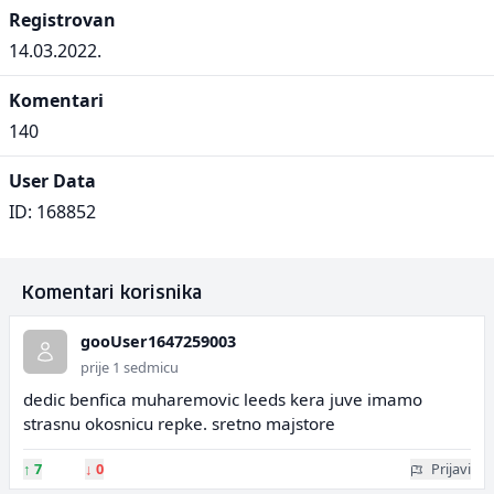
Registrovan
14.03.2022.
Komentari
140
User Data
ID: 168852
Komentari korisnika
gooUser1647259003
prije 1 sedmicu
dedic benfica muharemovic leeds kera juve imamo
strasnu okosnicu repke. sretno majstore
↑
7
↓
0
Prijavi