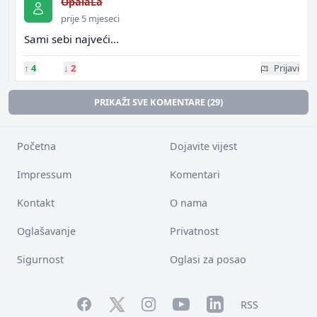
OpalaLa
prije 5 mjeseci
Sami sebi najveći...
↑
4
↓
2
Prijavi
PRIKAŽI SVE KOMENTARE (29)
Početna
Dojavite vijest
Impressum
Komentari
Kontakt
O nama
Oglašavanje
Privatnost
Sigurnost
Oglasi za posao
Facebook
YouTube
LinkedIn
Twitter
Instagram
RSS