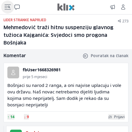
273
LIDER STRANKE NAPRIJED
Mehmedović traži hitnu suspenziju glavnog
tužioca Kajganića: Svjedoci smo progona
Bošnjaka
Komentar
Povratak na članak
fbUser1668326981
prije 5 mjeseci
Bošnjaci su narod 2 ranga, a oni najvise uplacuju i vole
ovu državu. Naš novac netrebamo dijeliti ljudima
kojima smo neprijatelj. Sam dodik je rekao da su
bosnjaci neprijatelji
↑
14
↓
9
Prijavi