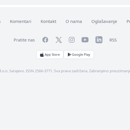
m
Komentari
Kontakt
O nama
Oglašavanje
P
Facebook
YouTube
LinkedIn
Twitter
Instagram
RSS
Pratite nas
App Store
Google Play
d.o.o. Sarajevo. ISSN 2566-3771. Sva prava zadržana. Zabranjeno preuzimanje