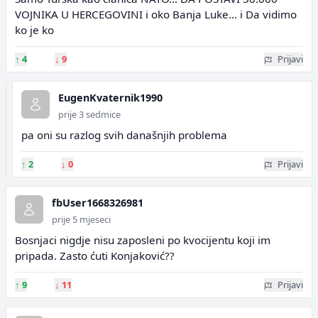
VOJNIKA U HERCEGOVINI i oko Banja Luke... i Da vidimo
ko je ko
↑
4
↓
9
Prijavi
EugenKvaternik1990
prije 3 sedmice
pa oni su razlog svih današnjih problema
↑
2
↓
0
Prijavi
fbUser1668326981
prije 5 mjeseci
Bosnjaci nigdje nisu zaposleni po kvocijentu koji im
pripada. Zasto ćuti Konjaković??
↑
9
↓
11
Prijavi