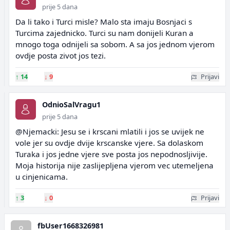
prije 5 dana
Da li tako i Turci misle? Malo sta imaju Bosnjaci s
Turcima zajednicko. Turci su nam donijeli Kuran a
mnogo toga odnijeli sa sobom. A sa jos jednom vjerom
ovdje posta zivot jos tezi.
↑
14
↓
9
Prijavi
OdnioSalVragu1
prije 5 dana
@Njemacki: Jesu se i krscani mlatili i jos se uvijek ne
vole jer su ovdje dvije krscanske vjere. Sa dolaskom
Turaka i jos jedne vjere sve posta jos nepodnosljivije.
Moja historija nije zaslijepljena vjerom vec utemeljena
u cinjenicama.
↑
3
↓
0
Prijavi
fbUser1668326981