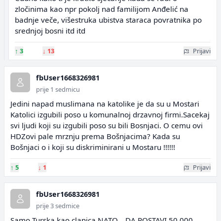
zločinima kao npr pokolj nad familijom Anđelić na
badnje veče, višestruka ubistva staraca povratnika po
srednjoj bosni itd itd
↑
3
↓
13
Prijavi
fbUser1668326981
prije 1 sedmicu
Jedini napad muslimana na katolike je da su u Mostari
Katolici izgubili poso u komunalnoj drzavnoj firmi.Sacekaj
svi ljudi koji su izgubili poso su bili Bosnjaci. O cemu ovi
HDZovi pale mrznju prema Bošnjacima? Kada su
Bošnjaci o i koji su diskriminirani u Mostaru !!!!!!
↑
5
↓
1
Prijavi
fbUser1668326981
prije 3 sedmice
Samo Turska kao clanica NATO... DA POSTAVI 50.000