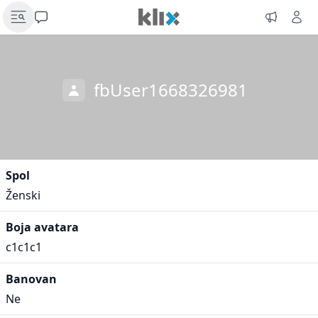
fbUser1668326981
Spol
Ženski
Boja avatara
c1c1c1
Banovan
Ne