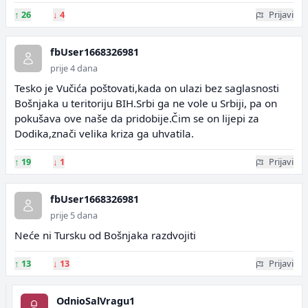
↑
26
↓
4
Prijavi
fbUser1668326981
prije 4 dana
Tesko je Vučića poštovati,kada on ulazi bez saglasnosti
Bošnjaka u teritoriju BIH.Srbi ga ne vole u Srbiji, pa on
pokušava ove naše da pridobije.Čim se on lijepi za
Dodika,znači velika kriza ga uhvatila.
↑
19
↓
1
Prijavi
fbUser1668326981
prije 5 dana
Neće ni Tursku od Bošnjaka razdvojiti
↑
13
↓
13
Prijavi
OdnioSalVragu1