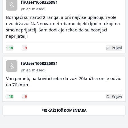
fbUser1668326981
prije 5 mjeseci
Bošnjaci su narod 2 ranga, a oni najvise uplacuju i vole
ovu državu. Naš novac netrebamo dijeliti ljudima kojima
smo neprijatelj. Sam dodik je rekao da su bosnjaci
neprijatelji
↑
14
↓
9
Prijavi
fbUser1668326981
prije 5 mjeseci
Van pameti, na krivini treba da vozi 20km/h a on je odvio
na 70km/h
↑
18
↓
6
Prijavi
PRIKAŽI JOŠ KOMENTARA