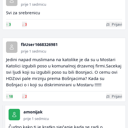
prije 1 sedmicu
Svi za srebrenicu
↑
3
↓
3
Prijavi
fbUser1668326981
prije 1 sedmicu
Jedini napad muslimana na katolike je da su u Mostari
Katolici izgubili poso u komunalnoj drzavnoj firmi.Sacekaj
svi ljudi koji su izgubili poso su bili Bosnjaci. O cemu ovi
HDZovi pale mrznju prema Bošnjacima? Kada su
Bošnjaci o i koji su diskriminirani u Mostaru !!!!!!
↑
18
↓
2
Prijavi
amonijak
prije 1 sedmicu
Čudno kako ti je kratko sjećanje kada se radi o