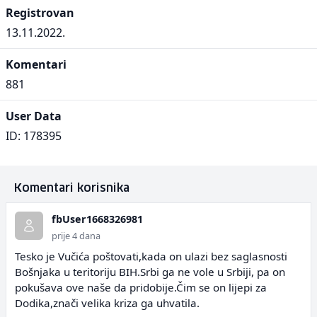
Registrovan
13.11.2022.
Komentari
881
User Data
ID: 178395
Komentari korisnika
fbUser1668326981
prije 4 dana
Tesko je Vučića poštovati,kada on ulazi bez saglasnosti
Bošnjaka u teritoriju BIH.Srbi ga ne vole u Srbiji, pa on
pokušava ove naše da pridobije.Čim se on lijepi za
Dodika,znači velika kriza ga uhvatila.