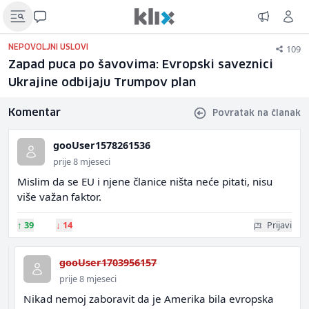
109
NEPOVOLJNI USLOVI
Zapad puca po šavovima: Evropski saveznici
Ukrajine odbijaju Trumpov plan
Komentar
Povratak na članak
gooUser1578261536
prije 8 mjeseci
Mislim da se EU i njene članice ništa neće pitati, nisu
više važan faktor.
↑
39
↓
14
Prijavi
gooUser1703956157
prije 8 mjeseci
Nikad nemoj zaboravit da je Amerika bila evropska