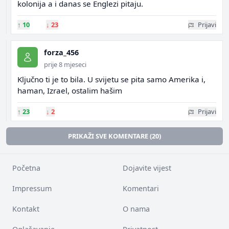
kolonija a i danas se Englezi pitaju.
↑
10
↓
23
Prijavi
forza_456
prije 8 mjeseci
Ključno ti je to bila. U svijetu se pita samo Amerika i,
haman, Izrael, ostalim hašim
↑
23
↓
2
Prijavi
PRIKAŽI SVE KOMENTARE (20)
Početna
Dojavite vijest
Impressum
Komentari
Kontakt
O nama