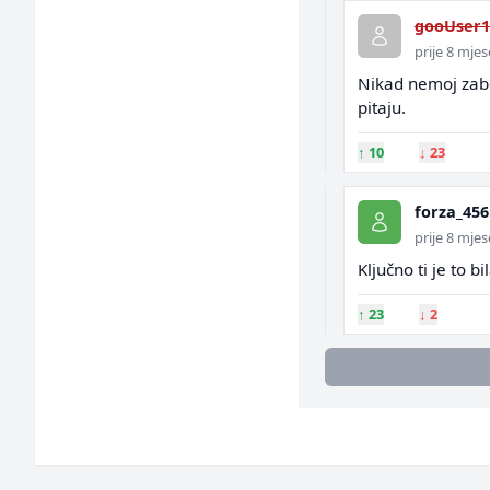
gooUser1
prije 8 mjes
Nikad nemoj zabo
pitaju.
↑
10
↓
23
forza_456
prije 8 mjes
Ključno ti je to 
↑
23
↓
2