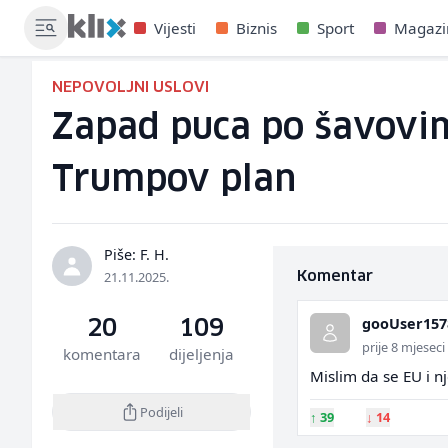
Vijesti
Biznis
Sport
Magazi
NEPOVOLJNI USLOVI
Zapad puca po šavovim
Trumpov plan
Piše: F. H.
21.11.2025.
Komentar
gooUser157
20
109
prije 8 mjeseci
komentara
dijeljenja
Mislim da se EU i nj
Podijeli
↑
39
↓
14