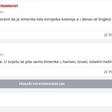
703956157
eci
ravit da je Amerika bila evropska kolonija a i danas se Englezi
Pr
eci
bila. U svijetu se pita samo Amerika i, haman, Izrael, ostalim haš
Pr
PRIKAŽI SVE KOMENTARE (20)