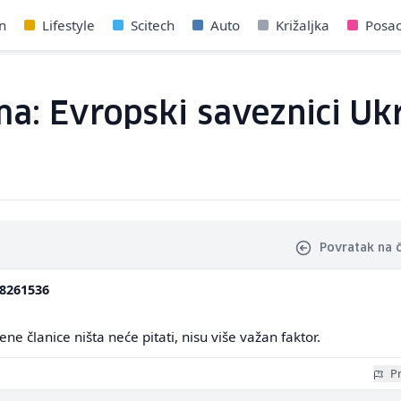
n
Lifestyle
Scitech
Auto
Križaljka
Posa
a: Evropski saveznici Ukr
Povratak na 
8261536
ene članice ništa neće pitati, nisu više važan faktor.
Pr