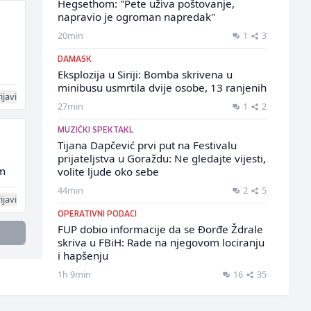
Hegsethom: "Pete uživa poštovanje,
napravio je ogroman napredak"
20min
1
3
DAMASK
Eksplozija u Siriji: Bomba skrivena u
minibusu usmrtila dvije osobe, 13 ranjenih
ijavi
27min
1
2
MUZIČKI SPEKTAKL
Tijana Dapčević prvi put na Festivalu
prijateljstva u Goraždu: Ne gledajte vijesti,
im
volite ljude oko sebe
44min
2
5
ijavi
OPERATIVNI PODACI
FUP dobio informacije da se Đorđe Ždrale
skriva u FBiH: Rade na njegovom lociranju
i hapšenju
1h 9min
16
35