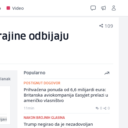
o
Video
109
ajine odbijaju
Popularno
članak
POSTIGNUT DOGOVOR
Prihvaćena ponuda od 6,6 milijardi eura:
Britanska aviokompanija EasyJet prelazi u
američko vlasništvo
11min
0
0
NAKON BROJNIH GLASINA
ijavi
Trump negirao da je nezadovoljan