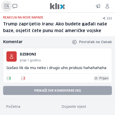
333
REAKCIJA NA NOVE NAPADE
Trump zaprijetio Iranu: Ako budete gađali naše
baze, osjetit ćete punu moć američke vojske
Komentar
Povratak na članak
DZIBONI
prije 1 godinu
Izašao lik da mu neko i drugo uho probusi hahahahaha
↑
2
↓
2
Prijavi
PRIKAŽI SVE KOMENTARE (92)
Početna
Dojavite vijest