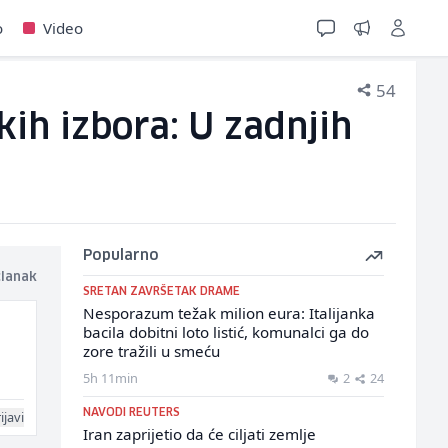
o
Video
54
ih izbora: U zadnjih
Popularno
članak
SRETAN ZAVRŠETAK DRAME
Nesporazum težak milion eura: Italijanka
bacila dobitni loto listić, komunalci ga do
zore tražili u smeću
5h 11min
2
24
NAVODI REUTERS
ijavi
Iran zaprijetio da će ciljati zemlje