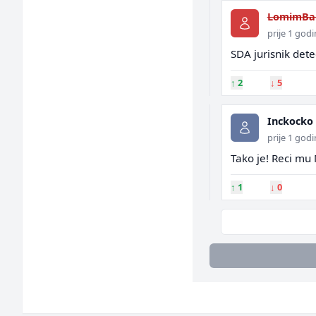
LomimBa
prije 1 god
SDA jurisnik det
↑
2
↓
5
Inckocko
prije 1 god
Tako je! Reci mu 
↑
1
↓
0