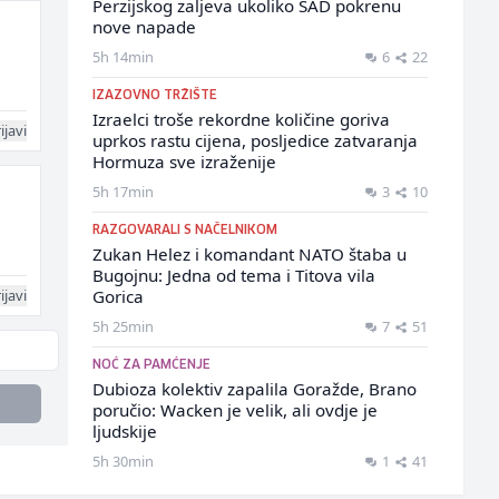
Perzijskog zaljeva ukoliko SAD pokrenu
nove napade
5h 14min
6
22
IZAZOVNO TRŽIŠTE
Izraelci troše rekordne količine goriva
ijavi
uprkos rastu cijena, posljedice zatvaranja
Hormuza sve izraženije
5h 17min
3
10
RAZGOVARALI S NAČELNIKOM
Zukan Helez i komandant NATO štaba u
Bugojnu: Jedna od tema i Titova vila
ijavi
Gorica
5h 25min
7
51
NOĆ ZA PAMĆENJE
Dubioza kolektiv zapalila Goražde, Brano
poručio: Wacken je velik, ali ovdje je
ljudskije
5h 30min
1
41