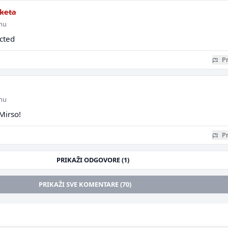
keta
inu
ected
Pr
inu
Mirso!
Pr
PRIKAŽI ODGOVORE (1)
PRIKAŽI SVE KOMENTARE (70)