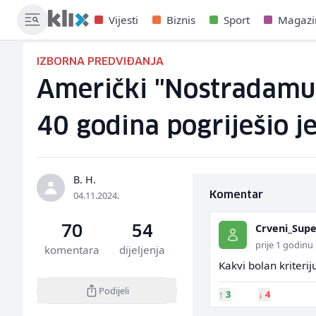
Vijesti
Biznis
Sport
Magazi
IZBORNA PREDVIĐANJA
Američki "Nostradamus
40 godina pogriješio 
B. H.
04.11.2024.
Komentar
Crveni_Supe
70
54
prije 1 godinu
komentara
dijeljenja
Kakvi bolan kriteri
Podijeli
↑
3
↓
4