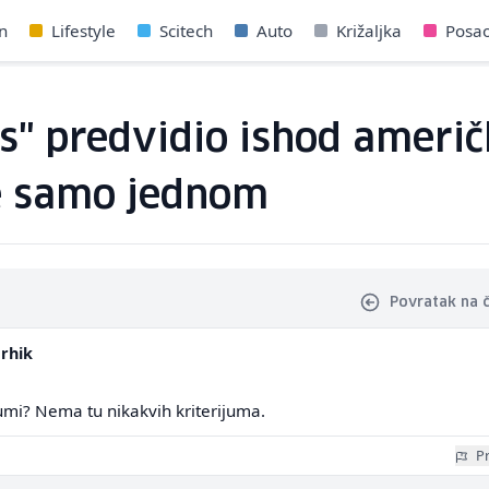
n
Lifestyle
Scitech
Auto
Križaljka
Posa
" predvidio ishod američk
je samo jednom
Povratak na 
rhik
jumi? Nema tu nikakvih kriterijuma.
Pr