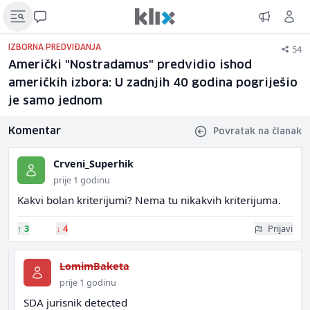
54
IZBORNA PREDVIĐANJA
Američki "Nostradamus" predvidio ishod
američkih izbora: U zadnjih 40 godina pogriješio
je samo jednom
Komentar
Povratak na članak
Crveni_Superhik
prije 1 godinu
Kakvi bolan kriterijumi? Nema tu nikakvih kriterijuma.
↑
3
↓
4
Prijavi
LomimBaketa
prije 1 godinu
SDA jurisnik detected