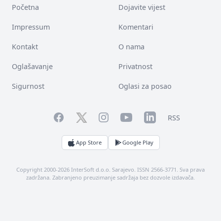
Početna
Dojavite vijest
Impressum
Komentari
Kontakt
O nama
Oglašavanje
Privatnost
Sigurnost
Oglasi za posao
Facebook
YouTube
LinkedIn
Twitter
Instagram
RSS
App Store
Google Play
Copyright 2000-2026 InterSoft d.o.o. Sarajevo. ISSN 2566-3771. Sva prava
zadržana. Zabranjeno preuzimanje sadržaja bez dozvole izdavača.