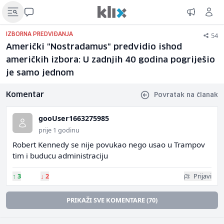
54
IZBORNA PREDVIĐANJA
Američki "Nostradamus" predvidio ishod
američkih izbora: U zadnjih 40 godina pogriješio
je samo jednom
Komentar
Povratak na članak
gooUser1663275985
prije 1 godinu
Robert Kennedy se nije povukao nego usao u Trampov
tim i buducu administraciju
↑
3
↓
2
Prijavi
PRIKAŽI SVE KOMENTARE (70)