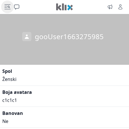
gooUser1663275985
Spol
Ženski
Boja avatara
c1c1c1
Banovan
Ne