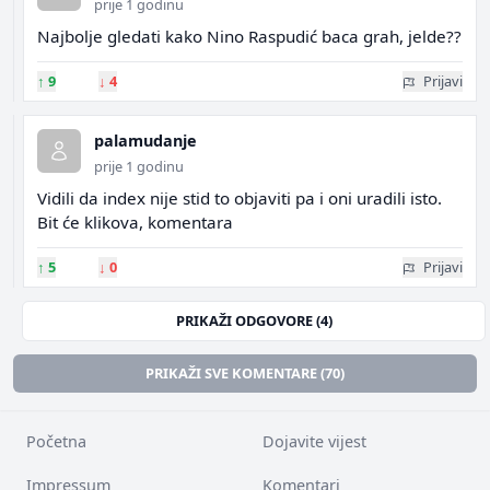
prije 1 godinu
Najbolje gledati kako Nino Raspudić baca grah, jelde??
↑
9
↓
4
Prijavi
palamudanje
prije 1 godinu
Vidili da index nije stid to objaviti pa i oni uradili isto.
Bit će klikova, komentara
↑
5
↓
0
Prijavi
PRIKAŽI ODGOVORE (4)
PRIKAŽI SVE KOMENTARE (70)
Početna
Dojavite vijest
Impressum
Komentari