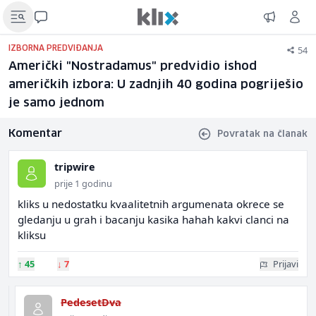
54
IZBORNA PREDVIĐANJA
Američki "Nostradamus" predvidio ishod
američkih izbora: U zadnjih 40 godina pogriješio
je samo jednom
Komentar
Povratak na članak
tripwire
prije 1 godinu
kliks u nedostatku kvaalitetnih argumenata okrece se
gledanju u grah i bacanju kasika hahah kakvi clanci na
kliksu
↑
45
↓
7
Prijavi
PedesetDva