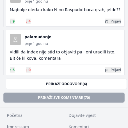
prije 1 godinu
Najbolje gledati kako Nino Raspudić baca grah, jelde??
↑
9
↓
4
Prijavi
palamudanje
prije 1 godinu
Vidili da index nije stid to objaviti pa i oni uradili isto.
Bit će klikova, komentara
↑
5
↓
0
Prijavi
PRIKAŽI ODGOVORE (4)
PRIKAŽI SVE KOMENTARE (70)
Početna
Dojavite vijest
Impressum
Komentari