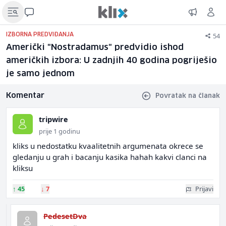
54
IZBORNA PREDVIĐANJA
Američki "Nostradamus" predvidio ishod
američkih izbora: U zadnjih 40 godina pogriješio
je samo jednom
Komentar
Povratak na članak
tripwire
prije 1 godinu
kliks u nedostatku kvaalitetnih argumenata okrece se
gledanju u grah i bacanju kasika hahah kakvi clanci na
kliksu
↑
45
↓
7
Prijavi
PedesetDva