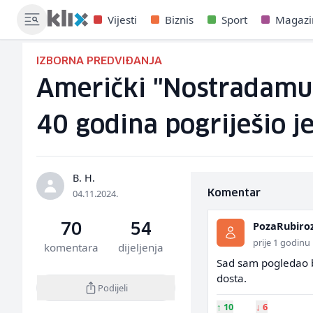
Vijesti
Biznis
Sport
Magazi
IZBORNA PREDVIĐANJA
Američki "Nostradamus
40 godina pogriješio 
B. H.
04.11.2024.
Komentar
PozaRubiro
70
54
prije 1 godinu
komentara
dijeljenja
Sad sam pogledao b
dosta.
Podijeli
↑
10
↓
6