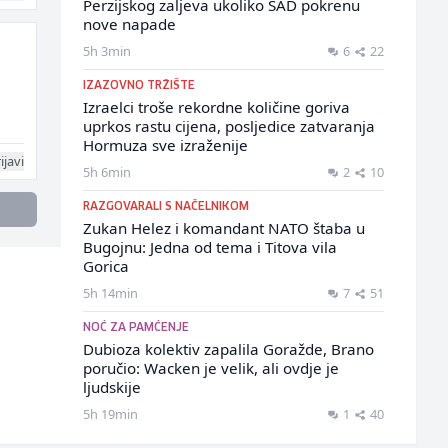
Perzijskog zaljeva ukoliko SAD pokrenu
nove napade
5h 3min
6
22
IZAZOVNO TRŽIŠTE
Izraelci troše rekordne količine goriva
uprkos rastu cijena, posljedice zatvaranja
Hormuza sve izraženije
ijavi
5h 6min
2
10
RAZGOVARALI S NAČELNIKOM
Zukan Helez i komandant NATO štaba u
Bugojnu: Jedna od tema i Titova vila
Gorica
5h 14min
7
51
NOĆ ZA PAMĆENJE
Dubioza kolektiv zapalila Goražde, Brano
poručio: Wacken je velik, ali ovdje je
ljudskije
5h 19min
1
40