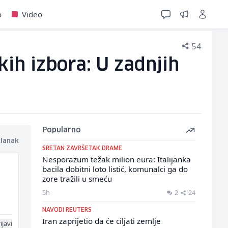
o
Video
54
ih izbora: U zadnjih
Popularno
članak
SRETAN ZAVRŠETAK DRAME
Nesporazum težak milion eura: Italijanka
bacila dobitni loto listić, komunalci ga do
zore tražili u smeću
5h
2
24
NAVODI REUTERS
Iran zaprijetio da će ciljati zemlje
ijavi