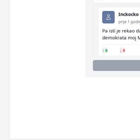
Inckocko
prije 1 god
Pa isti je rekao d
demokrata moj 
↑
6
↓
0