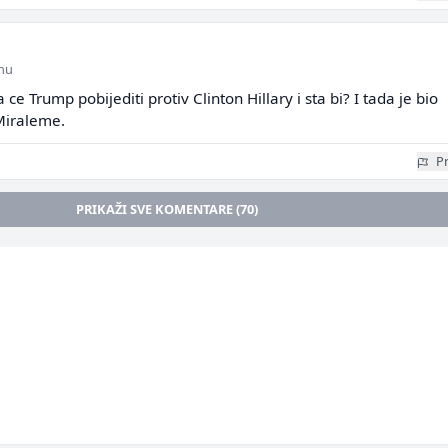
inu
a ce Trump pobijediti protiv Clinton Hillary i sta bi? I tada je bio
Miraleme.
Pr
PRIKAŽI SVE KOMENTARE (70)