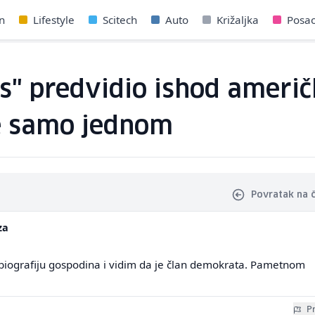
n
Lifestyle
Scitech
Auto
Križaljka
Posa
" predvidio ishod američk
je samo jednom
Povratak na 
za
iografiju gospodina i vidim da je član demokrata. Pametnom
Pr