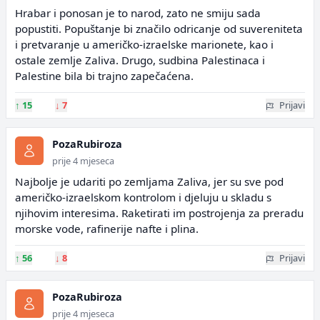
Hrabar i ponosan je to narod, zato ne smiju sada
popustiti. Popuštanje bi značilo odricanje od suvereniteta
i pretvaranje u američko-izraelske marionete, kao i
ostale zemlje Zaliva. Drugo, sudbina Palestinaca i
Palestine bila bi trajno zapečaćena.
↑
15
↓
7
Prijavi
PozaRubiroza
prije 4 mjeseca
Najbolje je udariti po zemljama Zaliva, jer su sve pod
američko-izraelskom kontrolom i djeluju u skladu s
njihovim interesima. Raketirati im postrojenja za preradu
morske vode, rafinerije nafte i plina.
↑
56
↓
8
Prijavi
PozaRubiroza
prije 4 mjeseca