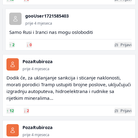
gooUser1721585403
prije 4 mjeseca
Samo Rusi i Iranci nas mogu osloboditi
↑
2
↓
0
Prijavi
PozaRubiroza
prije 4 mjeseca
Dodik će, za uklanjanje sankcija i sticanje naklonosti,
morati porodici Tramp ustupiti brojne poslove, uključujući
izgradnju autoputeva, hidroelektrana i rudnike sa
rijetkim mineralima...
↑
12
↓
2
Prijavi
PozaRubiroza
prije 4 mjeseca