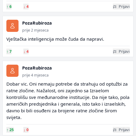
↑
6
↓
4
Prijavi
PozaRubiroza
prije 2 mjeseca
Vještačka inteligencija može čuda da napravi.
↑
7
↓
4
Prijavi
PozaRubiroza
prije 4 mjeseca
Dobar vic. Oni nemaju potrebe da strahuju od optužbi za
ratne zločine. Nažalost, oni zajedno sa Izraelom
kontrolišu sve međunarodne institucije. Da nije tako, pola
američkih predsjednika i generala, isto tako i izraelskih,
davno bi bili osuđeni za brojene ratne zločine širom
svijeta.
↑
25
↓
0
Prijavi