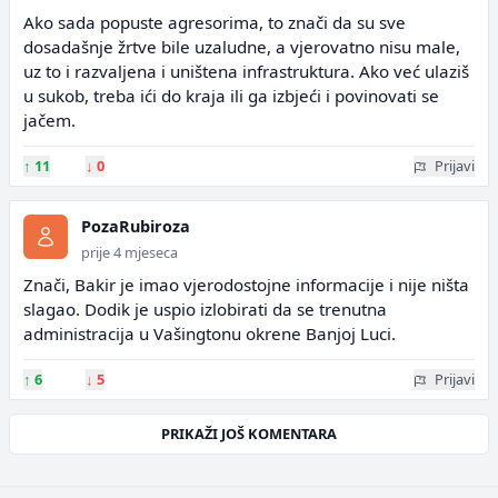
Ako sada popuste agresorima, to znači da su sve
dosadašnje žrtve bile uzaludne, a vjerovatno nisu male,
uz to i razvaljena i uništena infrastruktura. Ako već ulaziš
u sukob, treba ići do kraja ili ga izbjeći i povinovati se
jačem.
↑
11
↓
0
Prijavi
PozaRubiroza
prije 4 mjeseca
Znači, Bakir je imao vjerodostojne informacije i nije ništa
slagao. Dodik je uspio izlobirati da se trenutna
administracija u Vašingtonu okrene Banjoj Luci.
↑
6
↓
5
Prijavi
PRIKAŽI JOŠ KOMENTARA