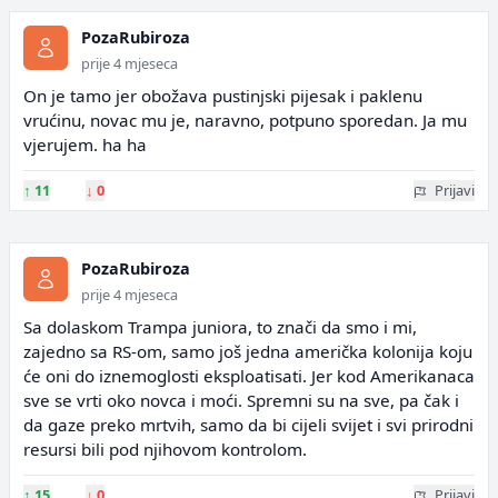
PozaRubiroza
prije 4 mjeseca
On je tamo jer obožava pustinjski pijesak i paklenu
vrućinu, novac mu je, naravno, potpuno sporedan. Ja mu
vjerujem. ha ha
↑
11
↓
0
Prijavi
PozaRubiroza
prije 4 mjeseca
Sa dolaskom Trampa juniora, to znači da smo i mi,
zajedno sa RS-om, samo još jedna američka kolonija koju
će oni do iznemoglosti eksploatisati. Jer kod Amerikanaca
sve se vrti oko novca i moći. Spremni su na sve, pa čak i
da gaze preko mrtvih, samo da bi cijeli svijet i svi prirodni
resursi bili pod njihovom kontrolom.
↑
15
↓
0
Prijavi