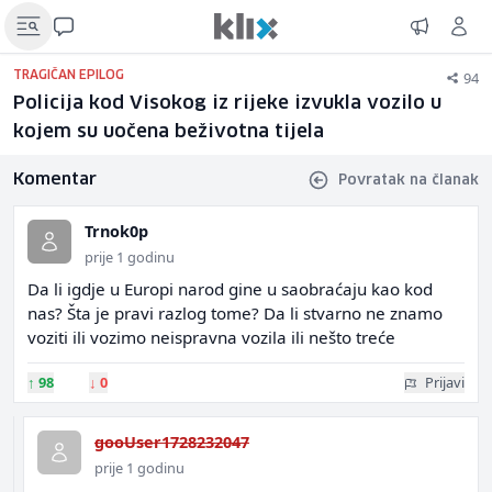
94
TRAGIČAN EPILOG
Policija kod Visokog iz rijeke izvukla vozilo u
kojem su uočena beživotna tijela
Komentar
Povratak na članak
Trnok0p
prije 1 godinu
Da li igdje u Europi narod gine u saobraćaju kao kod
nas? Šta je pravi razlog tome? Da li stvarno ne znamo
voziti ili vozimo neispravna vozila ili nešto treće
↑
98
↓
0
Prijavi
gooUser1728232047
prije 1 godinu