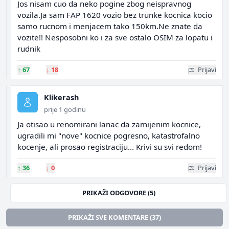
Jos nisam cuo da neko pogine zbog neispravnog
vozila.Ja sam FAP 1620 vozio bez trunke kocnica kocio
samo rucnom i menjacem tako 150km.Ne znate da
vozite!! Nesposobni ko i za sve ostalo OSIM za lopatu i
rudnik
↑
67
↓
18
Prijavi
Klikerash
prije 1 godinu
Ja otisao u renomirani lanac da zamijenim kocnice,
ugradili mi "nove" kocnice pogresno, katastrofalno
kocenje, ali prosao registraciju... Krivi su svi redom!
↑
36
↓
0
Prijavi
PRIKAŽI ODGOVORE (5)
PRIKAŽI SVE KOMENTARE (37)