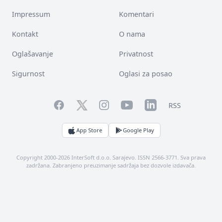
Impressum
Komentari
Kontakt
O nama
Oglašavanje
Privatnost
Sigurnost
Oglasi za posao
Facebook
YouTube
LinkedIn
Twitter
Instagram
RSS
App Store
Google Play
Copyright 2000-2026 InterSoft d.o.o. Sarajevo. ISSN 2566-3771. Sva prava
zadržana. Zabranjeno preuzimanje sadržaja bez dozvole izdavača.