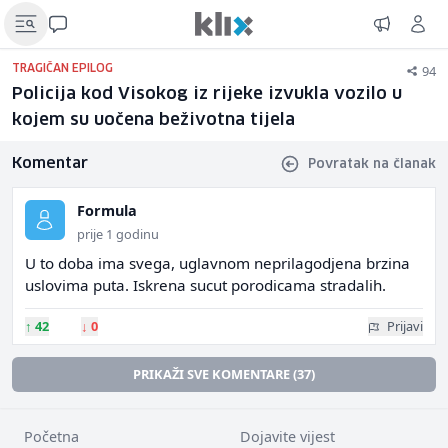
94
TRAGIČAN EPILOG
Policija kod Visokog iz rijeke izvukla vozilo u
kojem su uočena beživotna tijela
Komentar
Povratak na članak
Formula
prije 1 godinu
U to doba ima svega, uglavnom neprilagodjena brzina
uslovima puta. Iskrena sucut porodicama stradalih.
↑
42
↓
0
Prijavi
PRIKAŽI SVE KOMENTARE (37)
Početna
Dojavite vijest