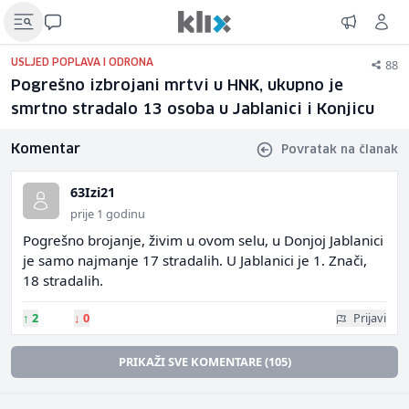
88
USLJED POPLAVA I ODRONA
Pogrešno izbrojani mrtvi u HNK, ukupno je
smrtno stradalo 13 osoba u Jablanici i Konjicu
Komentar
Povratak na članak
63Izi21
prije 1 godinu
Pogrešno brojanje, živim u ovom selu, u Donjoj Jablanici
je samo najmanje 17 stradalih. U Jablanici je 1. Znači,
18 stradalih.
↑
2
↓
0
Prijavi
PRIKAŽI SVE KOMENTARE (105)