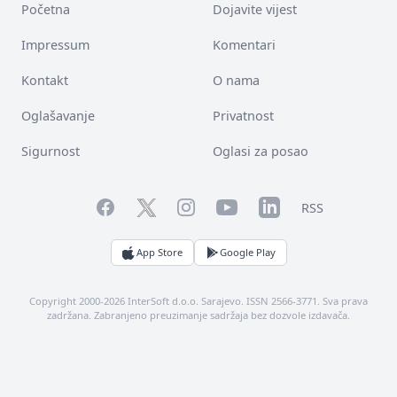
Početna
Dojavite vijest
Impressum
Komentari
Kontakt
O nama
Oglašavanje
Privatnost
Sigurnost
Oglasi za posao
Facebook
YouTube
LinkedIn
Twitter
Instagram
RSS
App Store
Google Play
Copyright 2000-2026 InterSoft d.o.o. Sarajevo. ISSN 2566-3771. Sva prava
zadržana. Zabranjeno preuzimanje sadržaja bez dozvole izdavača.