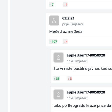
↑
7
↓
1
63Izi21
prije 8 mjeseci
Međed uz međeda.
↑
107
↓
4
appleUser1740058928
prije 8 mjeseci
Sto vi niste pustili u javnos kad s
↑
35
↓
3
appleUser1740058928
prije 8 mjeseci
tako po Beogradu kruze price da 