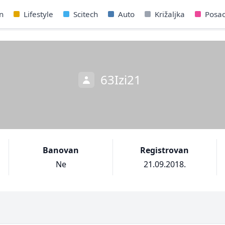
n
Lifestyle
Scitech
Auto
Križaljka
Posa
63Izi21
Banovan
Registrovan
Ne
21.09.2018.