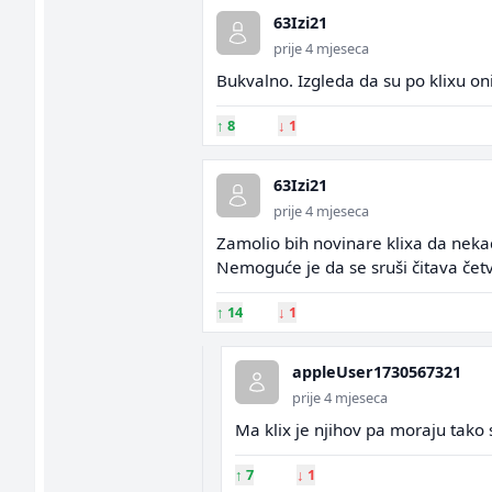
63Izi21
prije 4 mjeseca
Bukvalno. Izgleda da su po klixu on
↑
8
↓
1
63Izi21
prije 4 mjeseca
Zamolio bih novinare klixa da nekad
Nemoguće je da se sruši čitava četvr
↑
14
↓
1
appleUser1730567321
prije 4 mjeseca
Ma klix je njihov pa moraju tako 
↑
7
↓
1