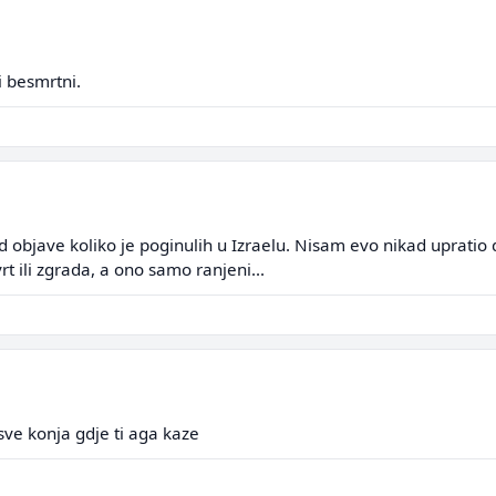
i besmrtni.
 objave koliko je poginulih u Izraelu. Nisam evo nikad upratio d
t ili zgrada, a ono samo ranjeni...
sve konja gdje ti aga kaze