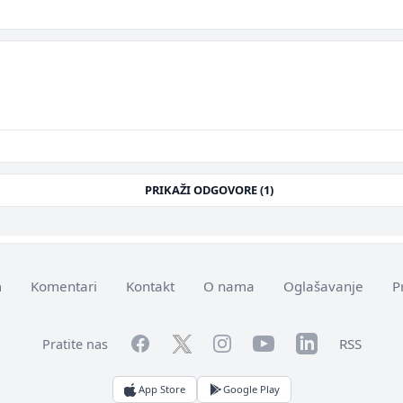
PRIKAŽI ODGOVORE (1)
m
Komentari
Kontakt
O nama
Oglašavanje
P
Facebook
YouTube
LinkedIn
Twitter
Instagram
RSS
Pratite nas
App Store
Google Play