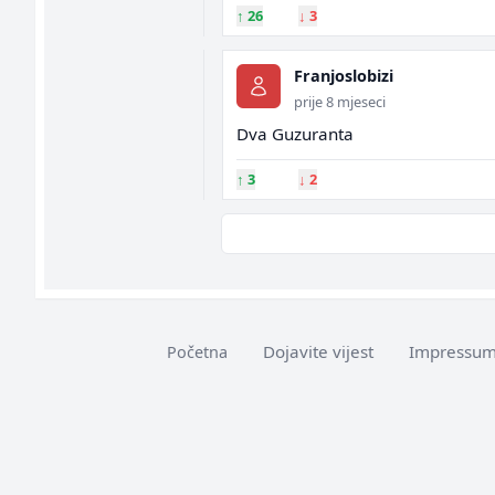
↑
26
↓
3
Franjoslobizi
prije 8 mjeseci
Dva Guzuranta
↑
3
↓
2
Dojavite vijest
Impressu
Početna