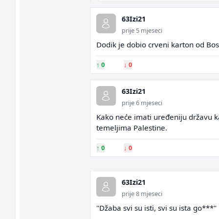
63Izi21
prije 5 mjeseci
Dodik je dobio crveni karton od Bos
↑
0
↓
0
63Izi21
prije 6 mjeseci
Kako neće imati uređeniju državu ka
temeljima Palestine.
↑
0
↓
0
63Izi21
prije 8 mjeseci
"Džaba svi su isti, svi su ista go***"