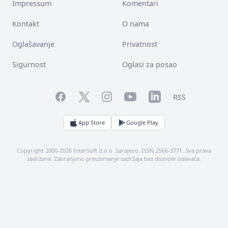
Impressum
Komentari
Kontakt
O nama
Oglašavanje
Privatnost
Sigurnost
Oglasi za posao
Facebook
YouTube
LinkedIn
Twitter
Instagram
RSS
App Store
Google Play
Copyright 2000-2026 InterSoft d.o.o. Sarajevo. ISSN 2566-3771. Sva prava
zadržana. Zabranjeno preuzimanje sadržaja bez dozvole izdavača.