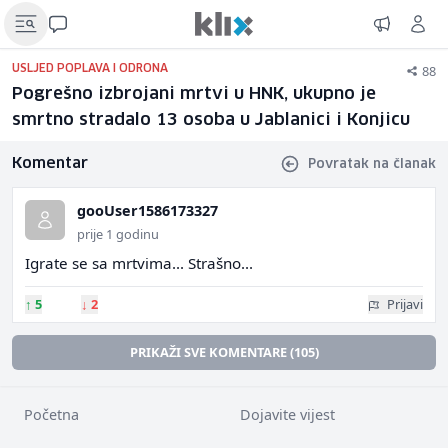
88
USLJED POPLAVA I ODRONA
Pogrešno izbrojani mrtvi u HNK, ukupno je
smrtno stradalo 13 osoba u Jablanici i Konjicu
Komentar
Povratak na članak
gooUser1586173327
prije 1 godinu
Igrate se sa mrtvima... Strašno...
↑
5
↓
2
Prijavi
PRIKAŽI SVE KOMENTARE (105)
Početna
Dojavite vijest