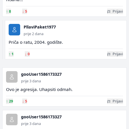
↑
8
↓
5
Prijavi
PllaviPaket1977
prije 2 dana
Priča o ratu, 2004. godište.
↑
1
↓
0
Prijavi
gooUser1586173327
prije 3 dana
Ovo je agresija. Uhapsiti odmah.
↑
29
↓
5
Prijavi
gooUser1586173327
prije 3 dana