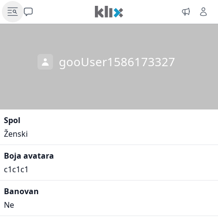
gooUser1586173327
Spol
Ženski
Boja avatara
c1c1c1
Banovan
Ne