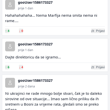
gooUser1586173327
prije 1 dan
Hahahahahaha... Nema Marfija nema smita nema ni
rame....
↑
4
↓
0
Prijavi
gooUser1586173327
prije 1 dan
Dajte direktoricu da se igramo...
↑
6
↓
4
Prijavi
gooUser1586173327
prije 2 dana
Ni ukrajinci ne rade mnogo bolje stvari, čak je to daleko
sirovine od ove situacije... Imao sam lično priliku da ih
sretnem u Bosni za vrijeme rata, gledali smo se preko
nišana...