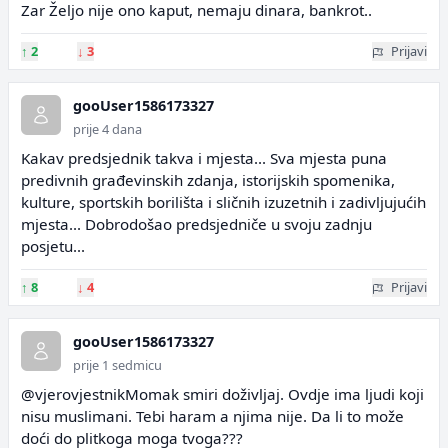
Zar Željo nije ono kaput, nemaju dinara, bankrot..
↑
2
↓
3
Prijavi
gooUser1586173327
prije 4 dana
Kakav predsjednik takva i mjesta... Sva mjesta puna
predivnih građevinskih zdanja, istorijskih spomenika,
kulture, sportskih borilišta i sličnih izuzetnih i zadivljujućih
mjesta... Dobrodošao predsjedniče u svoju zadnju
posjetu...
↑
8
↓
4
Prijavi
gooUser1586173327
prije 1 sedmicu
@vjerovjestnikMomak smiri doživljaj. Ovdje ima ljudi koji
nisu muslimani. Tebi haram a njima nije. Da li to može
doći do plitkoga moga tvoga???