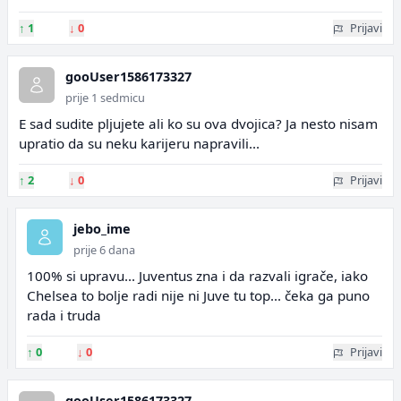
↑
1
↓
0
Prijavi
gooUser1586173327
prije 1 sedmicu
E sad sudite pljujete ali ko su ova dvojica? Ja nesto nisam
upratio da su neku karijeru napravili...
↑
2
↓
0
Prijavi
jebo_ime
prije 6 dana
100% si upravu... Juventus zna i da razvali igrače, iako
Chelsea to bolje radi nije ni Juve tu top... čeka ga puno
rada i truda
↑
0
↓
0
Prijavi
gooUser1586173327