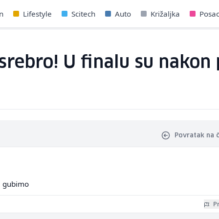
n
Lifestyle
Scitech
Auto
Križaljka
Posa
 srebro! U finalu su nakon
Povratak na 
e gubimo
Pr