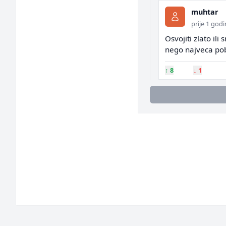
muhtar
prije 1 god
Osvojiti zlato ili
nego najveca po
↑
8
↓
1