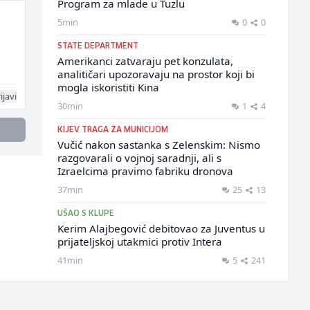
Program za mlade u Tuzlu
5min
0
0
STATE DEPARTMENT
Amerikanci zatvaraju pet konzulata,
analitičari upozoravaju na prostor koji bi
mogla iskoristiti Kina
ijavi
30min
1
4
KIJEV TRAGA ZA MUNICIJOM
Vučić nakon sastanka s Zelenskim: Nismo
razgovarali o vojnoj saradnji, ali s
Izraelcima pravimo fabriku dronova
37min
25
13
UŠAO S KLUPE
Kerim Alajbegović debitovao za Juventus u
prijateljskoj utakmici protiv Intera
41min
5
241