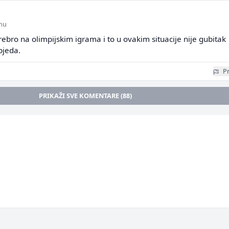
inu
 srebro na olimpijskim igrama i to u ovakim situacije nije gubitak
bjeda.
Pr
PRIKAŽI SVE KOMENTARE (88)