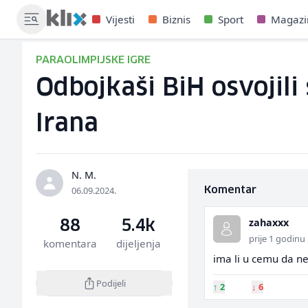
Vijesti
Biznis
Sport
Magazi
PARAOLIMPIJSKE IGRE
Odbojkaši BiH osvojili
Irana
N. M.
06.09.2024.
Komentar
zahaxxx
88
5.4k
prije 1 godinu
komentara
dijeljenja
ima li u cemu da n
Podijeli
↑
2
↓
6