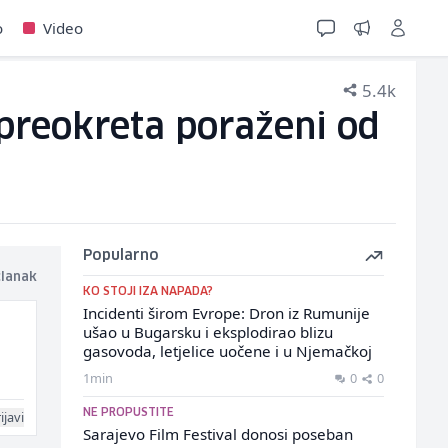
o
Video
5.4k
 preokreta poraženi od
Popularno
članak
KO STOJI IZA NAPADA?
Incidenti širom Evrope: Dron iz Rumunije
ušao u Bugarsku i eksplodirao blizu
gasovoda, letjelice uočene i u Njemačkoj
1min
0
0
NE PROPUSTITE
ijavi
Sarajevo Film Festival donosi poseban