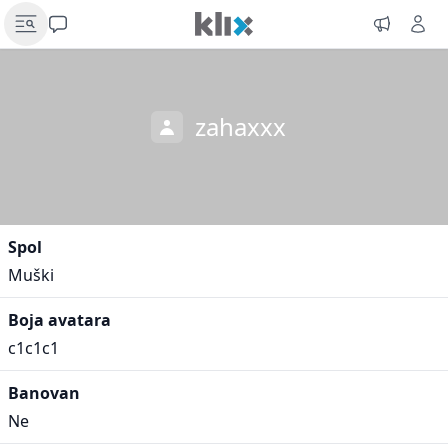
zahaxxx
Spol
Muški
Boja avatara
c1c1c1
Banovan
Ne