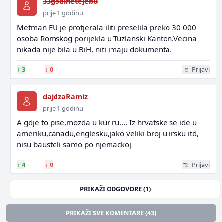
33godinetejebu
prije 1 godinu
Metman EU je protjerala iliti preselila preko 30 000
osoba Romskog porijekla u Tuzlanski Kanton.Vecina
nikada nije bila u BiH, niti imaju dokumenta.
↑
3
↓
0
Prijavi
dajdzaRamiz
prije 1 godinu
A gdje to pise,mozda u kuriru.... Iz hrvatske se ide u
ameriku,canadu,englesku,jako veliki broj u irsku itd,
nisu bausteli samo po njemackoj
↑
4
↓
0
Prijavi
PRIKAŽI ODGOVORE (1)
PRIKAŽI SVE KOMENTARE (43)