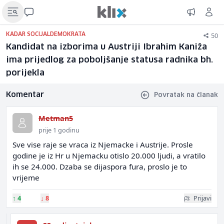
50
KADAR SOCIJALDEMOKRATA
Kandidat na izborima u Austriji Ibrahim Kaniža
ima prijedlog za poboljšanje statusa radnika bh.
porijekla
Komentar
Povratak na članak
Metman5
prije 1 godinu
Sve vise raje se vraca iz Njemacke i Austrije. Prosle
godine je iz Hr u Njemacku otislo 20.000 ljudi, a vratilo
ih se 24.000. Dzaba se dijaspora fura, proslo je to
vrijeme
↑
4
↓
8
Prijavi