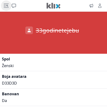
33godinetejebu
Spol
Ženski
Boja avatara
D33D3D
Banovan
Da