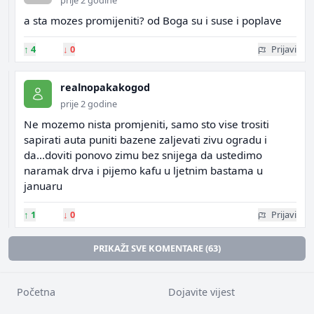
prije 2 godine
a sta mozes promijeniti? od Boga su i suse i poplave
↑
4
↓
0
Prijavi
realnopakakogod
prije 2 godine
Ne mozemo nista promjeniti, samo sto vise trositi
sapirati auta puniti bazene zaljevati zivu ogradu i
da...doviti ponovo zimu bez snijega da ustedimo
naramak drva i pijemo kafu u ljetnim bastama u
januaru
↑
1
↓
0
Prijavi
PRIKAŽI SVE KOMENTARE (63)
Početna
Dojavite vijest