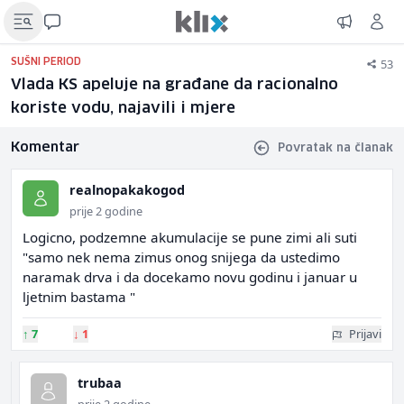
53
SUŠNI PERIOD
Vlada KS apeluje na građane da racionalno
koriste vodu, najavili i mjere
Komentar
Povratak na članak
realnopakakogod
prije 2 godine
Logicno, podzemne akumulacije se pune zimi ali suti
"samo nek nema zimus onog snijega da ustedimo
naramak drva i da docekamo novu godinu i januar u
ljetnim bastama "
↑
7
↓
1
Prijavi
trubaa