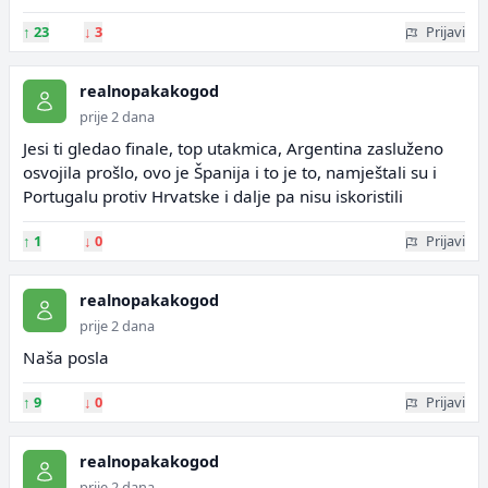
↑
23
↓
3
Prijavi
realnopakakogod
prije 2 dana
Jesi ti gledao finale, top utakmica, Argentina zasluženo
osvojila prošlo, ovo je Španija i to je to, namještali su i
Portugalu protiv Hrvatske i dalje pa nisu iskoristili
↑
1
↓
0
Prijavi
realnopakakogod
prije 2 dana
Naša posla
↑
9
↓
0
Prijavi
realnopakakogod
prije 2 dana