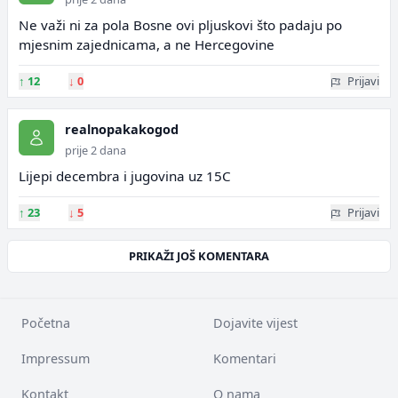
Ne važi ni za pola Bosne ovi pljuskovi što padaju po
mjesnim zajednicama, a ne Hercegovine
↑
12
↓
0
Prijavi
realnopakakogod
prije 2 dana
Lijepi decembra i jugovina uz 15C
↑
23
↓
5
Prijavi
PRIKAŽI JOŠ KOMENTARA
Početna
Dojavite vijest
Impressum
Komentari
Kontakt
O nama