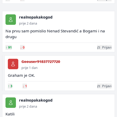
realnopakakogod
prije 2 dana
Na prvu sam pomislio Nenad Stevandić a Bogami i na
drugu
↑
91
↓
0
Prijavi
Goouser91837727720
prije 1 dan
Graham je OK.
↑
3
↓
1
Prijavi
realnopakakogod
prije 2 dana
Katili