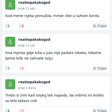
realnopakakogod
prije 12 sati
Kod mene rijeka presušila, mrtve ribe u suhom koritu
↑
2
↓
0
Prijavi
realnopakakogod
prije 12 sati
Ima mjesta gdje kiša u julu nije padala nikako, lokalne
ljetne kiše ne zahvate sviju
↑
1
↓
1
Prijavi
realnopakakogod
prije 2 dana
Trebo si zimi kad snijeg tek napada, da vidimo mi koliko
su tebi tabani cisti
↑
8
↓
7
Prijavi