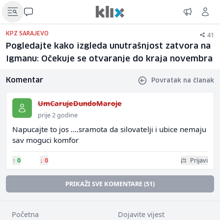
41
KPZ SARAJEVO
Pogledajte kako izgleda unutrašnjost zatvora na
Igmanu: Očekuje se otvaranje do kraja novembra
Komentar
Povratak na članak
UmCarujeDundoMaroje
prije 2 godine
Napucajte to jos ....sramota da silovatelji i ubice nemaju
sav moguci komfor
↑
0
↓
0
Prijavi
PRIKAŽI SVE KOMENTARE (51)
Početna
Dojavite vijest