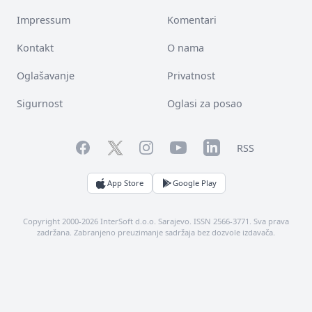
Impressum
Komentari
Kontakt
O nama
Oglašavanje
Privatnost
Sigurnost
Oglasi za posao
Facebook
YouTube
LinkedIn
Twitter
Instagram
RSS
App Store
Google Play
Copyright 2000-2026 InterSoft d.o.o. Sarajevo. ISSN 2566-3771. Sva prava
zadržana. Zabranjeno preuzimanje sadržaja bez dozvole izdavača.